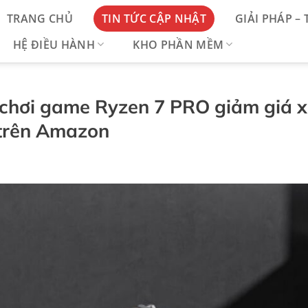
TRANG CHỦ
TIN TỨC CẬP NHẬT
GIẢI PHÁP –
HỆ ĐIỀU HÀNH
KHO PHẦN MỀM
i chơi game Ryzen 7 PRO giảm giá 
y trên Amazon