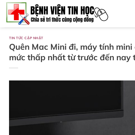
Bỏ
qua
nội
dung
TIN TỨC CẬP NHẬT
Quên Mac Mini đi, máy tính min
mức thấp nhất từ ​​trước đến na