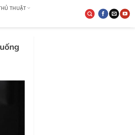
 THỦ THUẬT
xuống