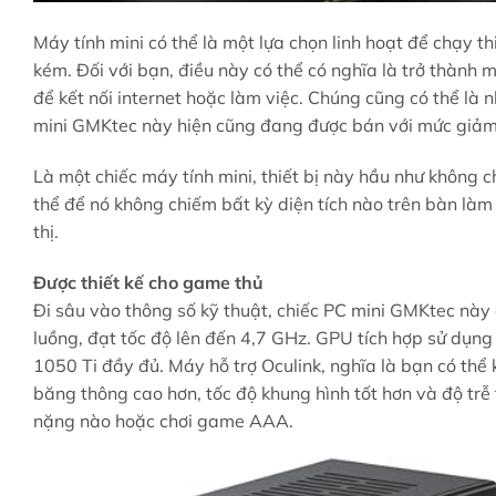
Máy tính mini có thể là một lựa chọn linh hoạt để chạy 
kém. Đối với bạn, điều này có thể có nghĩa là trở thành 
để kết nối internet hoặc làm việc. Chúng cũng có thể là
mini GMKtec này hiện cũng đang được bán với mức giảm 
Là một chiếc máy tính mini, thiết bị này hầu như không c
thể để nó không chiếm bất kỳ diện tích nào trên bàn là
thị.
Được thiết kế cho game thủ
Đi sâu vào thông số kỹ thuật, chiếc PC mini GMKtec nà
luồng, đạt tốc độ lên đến 4,7 GHz. GPU tích hợp sử d
1050 Ti đầy đủ. Máy hỗ trợ Oculink, nghĩa là bạn có thể 
băng thông cao hơn, tốc độ khung hình tốt hơn và độ trễ 
nặng nào hoặc chơi game AAA.