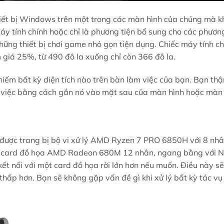
thiết bị Windows trên một trong các màn hình của chúng mà 
máy tính chính hoặc chỉ là phương tiện bổ sung cho các phươn
 những thiết bị chơi game nhỏ gọn tiện dụng. Chiếc máy tính 
giá 25%, từ 490 đô la xuống chỉ còn 366 đô la.
hiếm bất kỳ diện tích nào trên bàn làm việc của bạn. Bạn thậ
m việc bằng cách gắn nó vào mặt sau của màn hình hoặc màn 
y được trang bị bộ vi xử lý AMD Ryzen 7 PRO 6850H với 8 nh
ụng card đồ họa AMD Radeon 680M 12 nhân, ngang bằng với 
kết nối với một card đồ họa rời lớn hơn nếu muốn. Điều này s
thấp hơn. Bạn sẽ không gặp vấn đề gì khi xử lý bất kỳ tác vụ