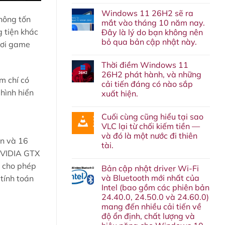
Không
có
Windows 11 26H2 sẽ ra
bình
không tốn
luận
mắt vào tháng 10 năm nay.
ở
g tiện khác
Đây là lý do bạn không nên
Lại
thêm
bỏ qua bản cập nhật này.
chơi game
một
dịch
Không
vụ
có
Thời điềm Windows 11
nữa
bình
‘về
luận
26H2 phát hành, và những
ở
chín
m chí có
cải tiến đáng có nào sắp
Windows
suối’:
11
hình hiển
Google
xuất hiện.
26H2
cuối
sẽ
Không
cùng
ra
có
cũng
Cuối cùng cũng hiểu tại sao
mắt
bình
sẽ
vào
luận
khai
VLC lại từ chối kiếm tiền —
ở
tháng
tử
và đó là một nước đi thiên
Thời
10
Google
ân và 16
điềm
năm
Assistant
tài.
Windows
nay.
vào
NVIDIA GTX
11
Không
Đây
tháng
26H2
có
là
sau.
ẽ cho phép
Bản cập nhật driver Wi-Fi
phát
bình
lý
hành,
luận
do
và Bluetooth mới nhất của
 tính toán
ở
và
bạn
Intel (bao gồm các phiên bản
Cuối
những
không
cùng
cải
nên
24.40.0, 24.50.0 và 24.60.0)
cũng
tiến
bỏ
mang đến nhiều cải tiến về
hiểu
đáng
qua
tại
có
độ ổn định, chất lượng và
bản
sao
nào
cập