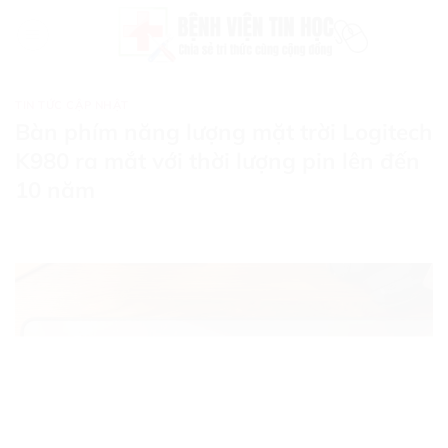
Bỏ
qua
nội
dung
TIN TỨC CẬP NHẬT
Bàn phím năng lượng mặt trời Logitech
K980 ra mắt với thời lượng pin lên đến
10 năm