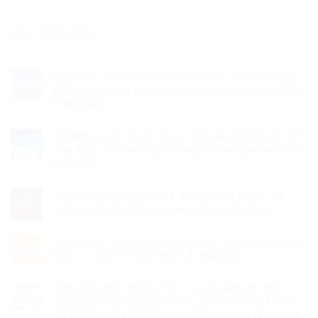
BÀI VIẾT MỚI
Lại thêm một dịch vụ nữa ‘về chín suối’: Google
cuối cùng cũng sẽ khai tử Google Assistant vào
tháng sau.
Không
có
Windows 11 26H2 sẽ ra mắt vào tháng 10 năm
bình
luận
nay. Đây là lý do bạn không nên bỏ qua bản cập
ở
nhật này.
Lại
thêm
Không
một
có
dịch
Thời điềm Windows 11 26H2 phát hành, và
bình
vụ
luận
những cải tiến đáng có nào sắp xuất hiện.
nữa
ở
‘về
Windows
Không
chín
11
có
suối’:
Cuối cùng cũng hiểu tại sao VLC lại từ chối kiếm
26H2
bình
Google
sẽ
luận
tiền — và đó là một nước đi thiên tài.
cuối
ra
ở
cùng
mắt
Thời
Không
cũng
vào
điềm
có
sẽ
Bản cập nhật driver Wi-Fi và Bluetooth mới
tháng
Windows
bình
khai
10
11
luận
nhất của Intel (bao gồm các phiên bản 24.40.0,
tử
năm
26H2
ở
Google
24.50.0 và 24.60.0) mang đến nhiều cải tiến về
nay.
phát
Cuối