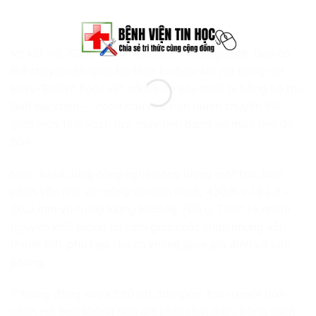
Về kết nối, K980 hỗ trợ Bluetooth và Logi Bolt. Bạn có
thể chuyển đổi giữa ba thiết bị được kết nối bằng nút
Easy-Switch hoặc kết nối tối đa sáu thiết bị bằng bộ thu
Bolt tùy chọn — hoàn hảo nếu bạn muốn chuyển đổi
giữa máy tính xách tay, máy tính bảng và máy tính để
bàn.
Mặc dù sử dụng công nghệ năng lượng mặt trời, bàn
phím vẫn nhẹ và mỏng với kích thước 430,8 × 142,9 ×
20,2 mm và trọng lượng khoảng 700 g. Thiết kế nhôm
nguyên khối mang lại cảm giác chắc chắn nhưng vẫn
thanh lịch, phù hợp cho cả không gian gia đình và văn
phòng.
Ý tưởng đằng sau K980 rất đơn giản: tạo ra một bàn
phím mà bạn không bao giờ phải cắm điện. Bằng cách