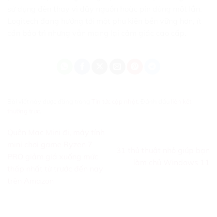
sử dụng đèn thay vì dây nguồn hoặc pin dùng một lần,
Logitech đang hướng tới một phụ kiện bền vững hơn, ít
cần bảo trì nhưng vẫn mang lại cảm giác cao cấp.
Bài viết này được đăng trong
Tin tức cập nhật
. Đánh dấu
liên kết
thường trực
.
Quên Mac Mini đi, máy tính
mini chơi game Ryzen 7
31 thủ thuật nhỏ giúp bạn
PRO giảm giá xuống mức
làm chủ Windows 11
thấp nhất từ ​​trước đến nay
trên Amazon