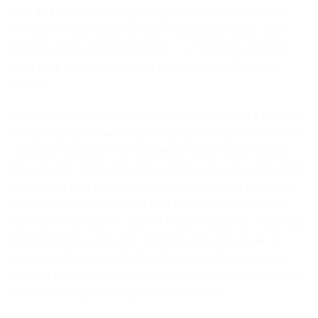
bạn để bàn phím trong phòng tối, pin tích hợp vẫn có
thể duy trì hoạt động tới bốn tháng và pin được đánh
giá có tuổi thọ lên đến 10 năm — vì vậy bạn có thể sẽ
thay máy tính trước khi bàn phím này cần được bảo
dưỡng.
Đây là một bàn phím kích thước đầy đủ với 113 phím sử
dụng công nghệ switch pantograph mỏng và êm ái của
Logitech, tương tự như công nghệ switch thường thấy
trên các bàn phím máy tính xách tay cao cấp. Bên cạnh
các nút tắt tiêu chuẩn, Logitech còn bổ sung một phím
AI chuyên dụng, cho phép khởi chạy ngay lập tức các
dịch vụ như ChatGPT, Gemini hoặc Perplexity, cho phép
người dùng truy cập trực tiếp vào các công cụ AI chỉ
bằng một lần nhấn. Với ứng dụng Logi Options+, bạn
cũng có thể thiết lập lại hoặc tạo tối đa 23 phím tắt tùy
chỉnh để đơn giản hóa quy trình làm việc.