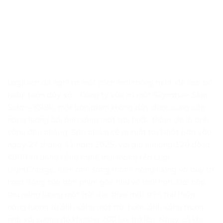
Logitech đã nghĩ ra một cách mới thông minh để loại bỏ
hoàn toàn dây sạc. Công ty vừa ra mắt Signature Slim
Solar+ K980, một bàn phím không dây được cung cấp
năng lượng bởi ánh sáng mặt trời hoặc thậm chí là ánh
sáng đèn phòng. Sản phẩm sẽ ra mắt tại Nhật Bản vào
ngày 27 tháng 11 năm 2025, với giá khoảng 120 đô la.
K980 sử dụng công nghệ mới mang tên Logi
LightCharge, biến ánh sáng thành năng lượng và duy trì
hoạt động của bàn phím gần như vô thời hạn. Dải hấp
thu năng lượng mặt trời dọc theo mặt trên thu thập
năng lượng từ ánh sáng mặt trời hoặc ánh sáng trong
nhà với cường độ khoảng 200 lux trở lên. Ngay cả khi