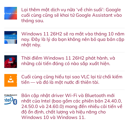
Lại thêm một dịch vụ nữa ‘về chín suối’: Google
cuối cùng cũng sẽ khai tử Google Assistant vào
tháng sau.
Không
có
Windows 11 26H2 sẽ ra mắt vào tháng 10 năm
bình
luận
nay. Đây là lý do bạn không nên bỏ qua bản cập
ở
nhật này.
Lại
thêm
Không
một
có
dịch
Thời điềm Windows 11 26H2 phát hành, và
bình
vụ
luận
những cải tiến đáng có nào sắp xuất hiện.
nữa
ở
‘về
Windows
Không
chín
11
có
suối’:
Cuối cùng cũng hiểu tại sao VLC lại từ chối kiếm
26H2
bình
Google
sẽ
luận
tiền — và đó là một nước đi thiên tài.
cuối
ra
ở
cùng
mắt
Thời
Không
cũng
vào
điềm
có
sẽ
Bản cập nhật driver Wi-Fi và Bluetooth mới
tháng
Windows
bình
khai
10
11
luận
nhất của Intel (bao gồm các phiên bản 24.40.0,
tử
năm
26H2
ở
Google
24.50.0 và 24.60.0) mang đến nhiều cải tiến về
nay.
phát
Cuối
Assistant
Đây
hành,
cùng
độ ổn định, chất lượng và hiệu năng cho
vào
là
và
cũng
tháng
Windows 10 và Windows 11.
lý
những
hiểu
sau.
do
cải
tại
Không
bạn
tiến
sao
có