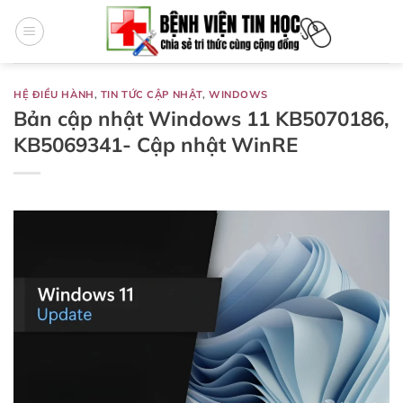
Bỏ
qua
nội
dung
HỆ ĐIỀU HÀNH
,
TIN TỨC CẬP NHẬT
,
WINDOWS
Bản cập nhật Windows 11 KB5070186,
KB5069341- Cập nhật WinRE