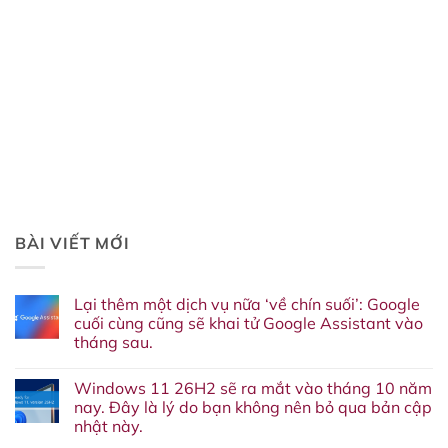
BÀI VIẾT MỚI
Lại thêm một dịch vụ nữa ‘về chín suối’: Google
cuối cùng cũng sẽ khai tử Google Assistant vào
tháng sau.
Không
có
Windows 11 26H2 sẽ ra mắt vào tháng 10 năm
bình
luận
nay. Đây là lý do bạn không nên bỏ qua bản cập
ở
nhật này.
Lại
thêm
Không