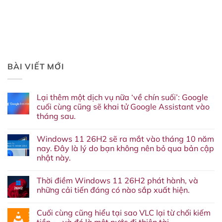
BÀI VIẾT MỚI
Lại thêm một dịch vụ nữa ‘về chín suối’: Google
cuối cùng cũng sẽ khai tử Google Assistant vào
tháng sau.
Không
có
Windows 11 26H2 sẽ ra mắt vào tháng 10 năm
bình
luận
nay. Đây là lý do bạn không nên bỏ qua bản cập
ở
nhật này.
Lại
thêm
Không
một
có
dịch
Thời điềm Windows 11 26H2 phát hành, và
bình
vụ
luận
những cải tiến đáng có nào sắp xuất hiện.
nữa
ở
‘về
Windows
Không
chín
11
có
suối’:
Cuối cùng cũng hiểu tại sao VLC lại từ chối kiếm
26H2
bình
Google
sẽ
luận
tiền — và đó là một nước đi thiên tài.