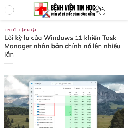
Bỏ
qua
nội
dung
TIN TỨC CẬP NHẬT
Lỗi kỳ lạ của Windows 11 khiến Task
Manager nhân bản chính nó lên nhiều
lần