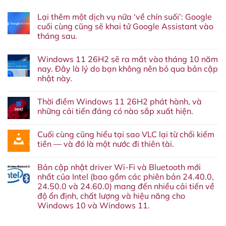
Lại thêm một dịch vụ nữa ‘về chín suối’: Google
cuối cùng cũng sẽ khai tử Google Assistant vào
tháng sau.
Không
có
Windows 11 26H2 sẽ ra mắt vào tháng 10 năm
bình
luận
nay. Đây là lý do bạn không nên bỏ qua bản cập
ở
nhật này.
Lại
thêm
Không
một
có
dịch
Thời điềm Windows 11 26H2 phát hành, và
bình
vụ
luận
những cải tiến đáng có nào sắp xuất hiện.
nữa
ở
‘về
Windows
Không
chín
11
có
suối’:
Cuối cùng cũng hiểu tại sao VLC lại từ chối kiếm
26H2
bình
Google
sẽ
luận
tiền — và đó là một nước đi thiên tài.
cuối
ra
ở
cùng
mắt
Thời
Không
cũng
vào
điềm
có
sẽ
Bản cập nhật driver Wi-Fi và Bluetooth mới
tháng
Windows
bình
khai
10
11
luận
nhất của Intel (bao gồm các phiên bản 24.40.0,
tử
năm
26H2
ở
Google
24.50.0 và 24.60.0) mang đến nhiều cải tiến về
nay.
phát
Cuối
Assistant
Đây
hành,
cùng
độ ổn định, chất lượng và hiệu năng cho
vào
là
và
cũng
tháng
Windows 10 và Windows 11.
lý
những
hiểu
sau.
do
cải
tại
Không
bạn
tiến
sao
có
không
đáng
VLC