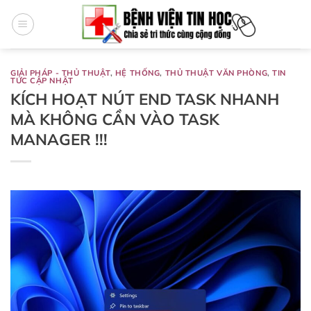
Bỏ
qua
nội
dung
GIẢI PHÁP - THỦ THUẬT
,
HỆ THỐNG
,
THỦ THUẬT VĂN PHÒNG
,
TIN
TỨC CẬP NHẬT
KÍCH HOẠT NÚT END TASK NHANH
MÀ KHÔNG CẦN VÀO TASK
MANAGER !!!