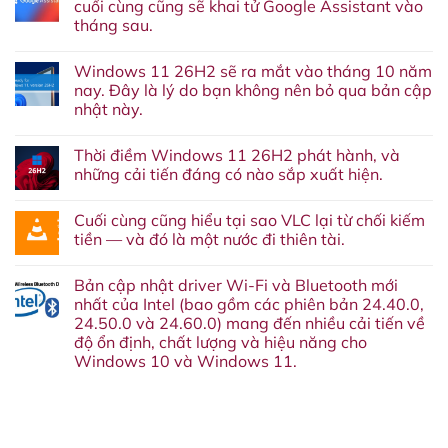
cuối cùng cũng sẽ khai tử Google Assistant vào
tháng sau.
Không
có
Windows 11 26H2 sẽ ra mắt vào tháng 10 năm
bình
luận
nay. Đây là lý do bạn không nên bỏ qua bản cập
ở
nhật này.
Lại
thêm
Không
một
có
dịch
Thời điềm Windows 11 26H2 phát hành, và
bình
vụ
luận
những cải tiến đáng có nào sắp xuất hiện.
nữa
ở
‘về
Windows
Không
chín
11
có
suối’:
Cuối cùng cũng hiểu tại sao VLC lại từ chối kiếm
26H2
bình
Google
sẽ
luận
tiền — và đó là một nước đi thiên tài.
cuối
ra
ở
cùng
mắt
Thời
Không
cũng
vào
điềm
có
sẽ
Bản cập nhật driver Wi-Fi và Bluetooth mới
tháng
Windows
bình
khai
10
11
luận
nhất của Intel (bao gồm các phiên bản 24.40.0,
tử
năm
26H2
ở
Google
24.50.0 và 24.60.0) mang đến nhiều cải tiến về
nay.
phát
Cuối
Assistant
Đây
hành,
cùng
độ ổn định, chất lượng và hiệu năng cho
vào
là
và
cũng
tháng
Windows 10 và Windows 11.
lý
những
hiểu
sau.
do
cải
tại
Không
bạn
tiến
sao
có
không
đáng
VLC
bình
nên
có
lại
luận
bỏ
nào
từ
ở
qua
sắp
chối
Bản