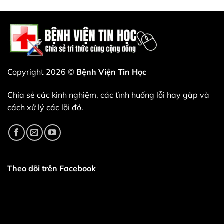
bản
xuất
kiếm
cập
cập
hiện.
tiền
nhật
nhật
—
driver
này.
và
Wi-
đó
Fi
là
và
một
Bluetooth
nước
mới
đi
nhất
thiên
của
tài.
Intel
Copyright 2026 ©
Bệnh Viện Tin Học
(bao
gồm
các
Chia sẻ các kinh nghiệm, các tình huống lỗi hay gặp và
phiên
bản
cách xử lý các lỗi đó.
24.40.0,
24.50.0
và
24.60.0)
mang
đến
nhiều
cải
tiến
Theo dõi trên Facebook
về
độ
ổn
định,
chất
lượng
và
hiệu
năng