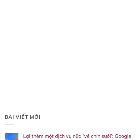
BÀI VIẾT MỚI
Lại thêm một dịch vụ nữa ‘về chín suối’: Google