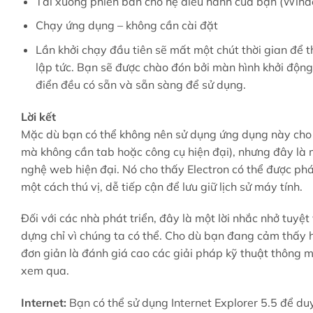
Tải xuống phiên bản cho hệ điều hành của bạn (Win
Chạy ứng dụng – không cần cài đặt
Lần khởi chạy đầu tiên sẽ mất một chút thời gian để 
lập tức. Bạn sẽ được chào đón bởi màn hình khởi động
điển đều có sẵn và sẵn sàng để sử dụng.
Lời kết
Mặc dù bạn có thể không nên sử dụng ứng dụng này cho 
mà không cần tab hoặc công cụ hiện đại), nhưng đây là 
nghệ web hiện đại. Nó cho thấy Electron có thể được phá
một cách thú vị, dễ tiếp cận để lưu giữ lịch sử máy tính.
Đối với các nhà phát triển, đây là một lời nhắc nhở tuyệt
dựng chỉ vì chúng ta có thể. Cho dù bạn đang cảm thấy h
đơn giản là đánh giá cao các giải pháp kỹ thuật thông 
xem qua.
Internet:
Bạn có thể sử dụng Internet Explorer 5.5 để du