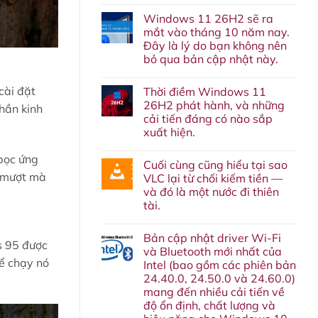
Không
có
Windows 11 26H2 sẽ ra
bình
luận
mắt vào tháng 10 năm nay.
ở
Đây là lý do bạn không nên
Lại
thêm
bỏ qua bản cập nhật này.
một
dịch
Không
vụ
có
cài đặt
Thời điềm Windows 11
nữa
bình
‘về
luận
26H2 phát hành, và những
hần kinh
ở
chín
cải tiến đáng có nào sắp
Windows
suối’:
11
Google
xuất hiện.
26H2
cuối
sẽ
Không
cùng
ra
có
cũng
 bọc ứng
Cuối cùng cũng hiểu tại sao
mắt
bình
sẽ
vào
luận
y mượt mà
khai
VLC lại từ chối kiếm tiền —
ở
tháng
tử
và đó là một nước đi thiên
Thời
10
Google
điềm
năm
Assistant
tài.
Windows
nay.
vào
11
Không
Đây
tháng
26H2
có
là
sau.
Bản cập nhật driver Wi-Fi
phát
bình
lý
s 95 được
hành,
luận
do
và Bluetooth mới nhất của
ở
và
bạn
hể chạy nó
Intel (bao gồm các phiên bản
Cuối
những
không
cùng
cải
nên
24.40.0, 24.50.0 và 24.60.0)
cũng
tiến
bỏ
mang đến nhiều cải tiến về
hiểu
đáng
qua
tại
có
độ ổn định, chất lượng và
bản
sao
nào
cập