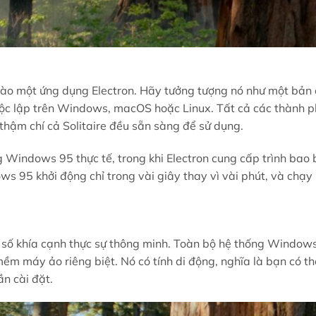
ào một ứng dụng Electron. Hãy tưởng tượng nó như một bản 
c lập trên Windows, macOS hoặc Linux. Tất cả các thành p
 thậm chí cả Solitaire đều sẵn sàng để sử dụng.
g Windows 95 thực tế, trong khi Electron cung cấp trình bao
ws 95 khởi động chỉ trong vài giây thay vì vài phút, và chạ
t số khía cạnh thực sự thông minh. Toàn bộ hệ thống Window
ềm máy ảo riêng biệt. Nó có tính di động, nghĩa là bạn có t
n cài đặt.