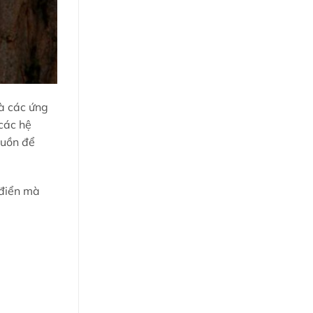
là các ứng
các hệ
guồn để
 điển mà