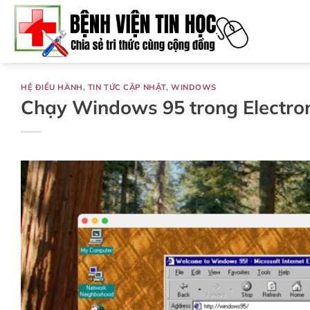
Bỏ
qua
nội
dung
HỆ ĐIỀU HÀNH
,
TIN TỨC CẬP NHẬT
,
WINDOWS
Chạy Windows 95 trong Electron