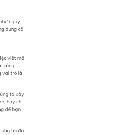
 như ngay
ứng dụng cổ
iệc viết mã
ác công
vai trò là
húng ta xây
o, hay chỉ
ng để bạn
hưng tôi đã