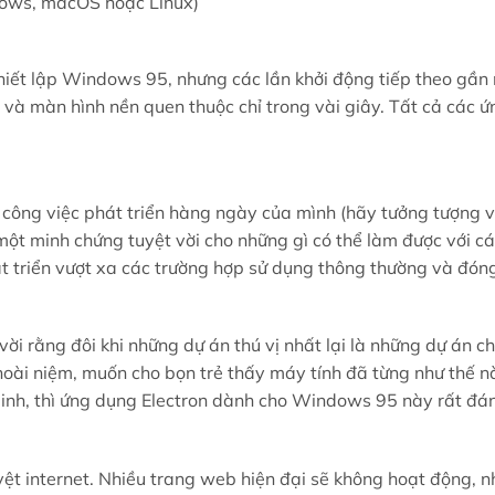
dows, macOS hoặc Linux)
thiết lập Windows 95, nhưng các lần khởi động tiếp theo gần
 và màn hình nền quen thuộc chỉ trong vài giây. Tất cả các 
công việc phát triển hàng ngày của mình (hãy tưởng tượng v
một minh chứng tuyệt vời cho những gì có thể làm được với c
t triển vượt xa các trường hợp sử dụng thông thường và đóng 
 vời rằng đôi khi những dự án thú vị nhất lại là những dự án c
oài niệm, muốn cho bọn trẻ thấy máy tính đã từng như thế nà
minh, thì ứng dụng Electron dành cho Windows 95 này rất đá
yệt internet. Nhiều trang web hiện đại sẽ không hoạt động, n