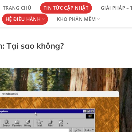
TRANG CHỦ
TIN TỨC CẬP NHẬT
GIẢI PHÁP –
HỆ ĐIỀU HÀNH
KHO PHẦN MỀM
: Tại sao không?