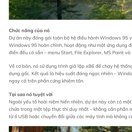
Chức năng của nó
Dự án này đóng gói toàn bộ hệ điều hành Windows 95 v
Windows 95 hoàn chỉnh, hoạt động như một ứng dụng độ
điển đều có sẵn – menu Start, File Explorer, MS Paint và
Về cơ bản, nó sử dụng trình giả lập x86 để chạy hệ thốn
dụng gốc. Kết quả là hiệu suất đáng ngạc nhiên – Windo
ngay cả trên phần cứng khiêm tốn.
Tại sao nó tuyệt vời
Ngoài yếu tố hoài niệm hiển nhiên, dự án này còn có mộ
chứa trong một tệp thực thi duy nhất – không cần phần m
từ ổ USB hoặc chuyển đổi giữa các máy tính mà không cầ