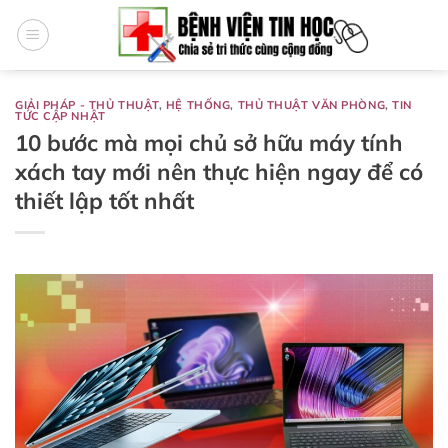
Bỏ
qua
nội
dung
GIẢI PHÁP - THỦ THUẬT
,
HỆ THỐNG
,
THỦ THUẬT VĂN PHÒNG
,
TIN
TỨC CẬP NHẬT
10 bước mà mọi chủ sở hữu máy tính
xách tay mới nên thực hiện ngay để có
thiết lập tốt nhất