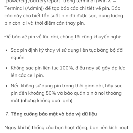
“powercfg /batteryreport” trong terminal (Win X →
Terminal (Admin)) để tạo báo cáo chi tiết về pin. Báo
cáo này cho biết tần suất pin đã được sạc, dung lượng
pin còn lại và thời điểm cần thay pin.
Để bảo vệ pin về lâu dài, chúng tôi cũng khuyến nghị:
Sạc pin định kỳ thay vì sử dụng liên tục bằng bộ đổi
nguồn.
Không sạc pin liên tục 100%, điều này sẽ gây áp lực
lên các cell pin.
Nếu không sử dụng pin trong thời gian dài, hãy sạc
pin đến khoảng 50% và bảo quản pin ở nơi thoáng
mát (nhưng không quá lạnh).
Tăng cường bảo mật và bảo vệ dữ liệu
Ngay khi hệ thống của bạn hoạt động, bạn nên kích hoạt