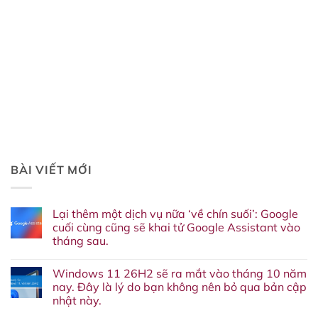
BÀI VIẾT MỚI
Lại thêm một dịch vụ nữa ‘về chín suối’: Google
cuối cùng cũng sẽ khai tử Google Assistant vào
tháng sau.
Không
có
Windows 11 26H2 sẽ ra mắt vào tháng 10 năm
bình
luận
nay. Đây là lý do bạn không nên bỏ qua bản cập
ở
nhật này.
Lại
thêm
Không