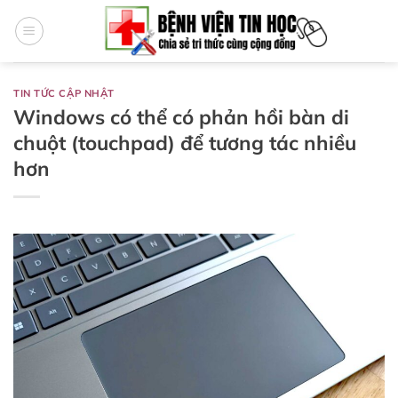
Bỏ
qua
nội
dung
TIN TỨC CẬP NHẬT
Windows có thể có phản hồi bàn di
chuột (touchpad) để tương tác nhiều
hơn