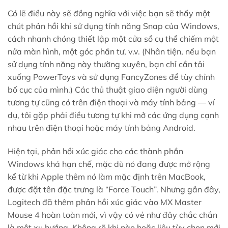
Có lẽ điều này sẽ đồng nghĩa với việc bạn sẽ thấy một
chút phản hồi khi sử dụng tính năng Snap của Windows,
cách nhanh chóng thiết lập một cửa sổ cụ thể chiếm một
nửa màn hình, một góc phần tư, v.v. (Nhân tiện, nếu bạn
sử dụng tính năng này thường xuyên, bạn chỉ cần tải
xuống PowerToys và sử dụng FancyZones để tùy chỉnh
bố cục của mình.) Các thủ thuật giao diện người dùng
tương tự cũng có trên điện thoại và máy tính bảng — ví
dụ, tôi gặp phải điều tương tự khi mở các ứng dụng cạnh
nhau trên điện thoại hoặc máy tính bảng Android.
Hiện tại, phản hồi xúc giác cho các thành phần
Windows khá hạn chế, mặc dù nó đang được mở rộng
kể từ khi Apple thêm nó làm mặc định trên MacBook,
được đặt tên đặc trưng là “Force Touch”. Nhưng gần đây,
Logitech đã thêm phản hồi xúc giác vào MX Master
Mouse 4 hoàn toàn mới, vì vậy có vẻ như đây chắc chắn
là một xu hướng. Không rõ khi nào hoặc liệu tùy chọn mới