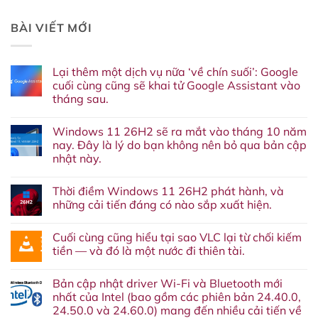
BÀI VIẾT MỚI
Lại thêm một dịch vụ nữa ‘về chín suối’: Google
cuối cùng cũng sẽ khai tử Google Assistant vào
tháng sau.
Không
có
Windows 11 26H2 sẽ ra mắt vào tháng 10 năm
bình
luận
nay. Đây là lý do bạn không nên bỏ qua bản cập
ở
nhật này.
Lại
thêm
Không
một
có
dịch
Thời điềm Windows 11 26H2 phát hành, và
bình
vụ
luận
những cải tiến đáng có nào sắp xuất hiện.
nữa
ở
‘về
Windows
Không
chín
11
có
suối’:
Cuối cùng cũng hiểu tại sao VLC lại từ chối kiếm
26H2
bình
Google
sẽ
luận
tiền — và đó là một nước đi thiên tài.
cuối
ra
ở
cùng
mắt
Thời
Không
cũng
vào
điềm
có
sẽ
Bản cập nhật driver Wi-Fi và Bluetooth mới
tháng
Windows
bình
khai
10
11
luận
nhất của Intel (bao gồm các phiên bản 24.40.0,
tử
năm
26H2
ở
Google
24.50.0 và 24.60.0) mang đến nhiều cải tiến về
nay.
phát
Cuối
Assistant