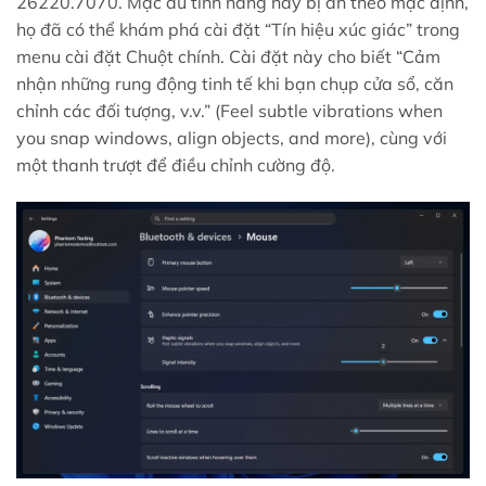
26220.7070. Mặc dù tính năng này bị ẩn theo mặc định,
họ đã có thể khám phá cài đặt “Tín hiệu xúc giác” trong
menu cài đặt Chuột chính. Cài đặt này cho biết “Cảm
nhận những rung động tinh tế khi bạn chụp cửa sổ, căn
chỉnh các đối tượng, v.v.” (Feel subtle vibrations when
you snap windows, align objects, and more), cùng với
một thanh trượt để điều chỉnh cường độ.