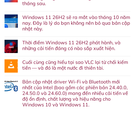
tháng sau.
Không
có
Windows 11 26H2 sẽ ra mắt vào tháng 10 năm
bình
luận
nay. Đây là lý do bạn không nên bỏ qua bản cập
ở
nhật này.
Lại
thêm
Không
một
có
dịch
Thời điềm Windows 11 26H2 phát hành, và
bình
vụ
luận
những cải tiến đáng có nào sắp xuất hiện.
nữa
ở
‘về
Windows
Không
chín
11
có
suối’:
Cuối cùng cũng hiểu tại sao VLC lại từ chối kiếm
26H2
bình
Google
sẽ
luận
tiền — và đó là một nước đi thiên tài.
cuối
ra
ở
cùng
mắt
Thời
Không
cũng
vào
điềm
có
sẽ
Bản cập nhật driver Wi-Fi và Bluetooth mới
tháng
Windows
bình
khai
10
11
luận
nhất của Intel (bao gồm các phiên bản 24.40.0,
tử
năm
26H2
ở
Google
24.50.0 và 24.60.0) mang đến nhiều cải tiến về
nay.
phát
Cuối
Assistant
Đây
hành,
cùng
độ ổn định, chất lượng và hiệu năng cho
vào
là
và
cũng
tháng
Windows 10 và Windows 11.
lý
những
hiểu
sau.
do
cải
tại
Không
bạn
tiến
sao
có
không
đáng
VLC
bình
nên
có
lại
luận
bỏ
nào
từ
ở
qua
sắp
chối
Bản
bản
xuất
kiếm
cập