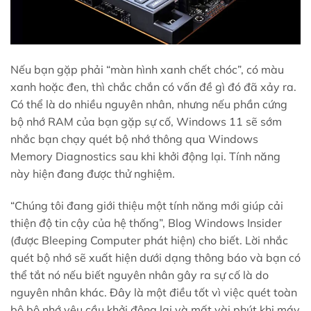
Nếu bạn gặp phải “màn hình xanh chết chóc”, có màu
xanh hoặc đen, thì chắc chắn có vấn đề gì đó đã xảy ra.
Có thể là do nhiều nguyên nhân, nhưng nếu phần cứng
bộ nhớ RAM của bạn gặp sự cố, Windows 11 sẽ sớm
nhắc bạn chạy quét bộ nhớ thông qua Windows
Memory Diagnostics sau khi khởi động lại. Tính năng
này hiện đang được thử nghiệm.
“Chúng tôi đang giới thiệu một tính năng mới giúp cải
thiện độ tin cậy của hệ thống”, Blog Windows Insider
(được Bleeping Computer phát hiện) cho biết. Lời nhắc
quét bộ nhớ sẽ xuất hiện dưới dạng thông báo và bạn có
thể tắt nó nếu biết nguyên nhân gây ra sự cố là do
nguyên nhân khác. Đây là một điều tốt vì việc quét toàn
bộ bộ nhớ yêu cầu khởi động lại và mất vài phút khi máy