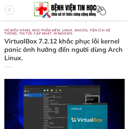
Bỏ
qua
nội
dung
HỆ ĐIỀU HÀNH
,
KHO PHẦN MỀM
,
LINUX
,
MACOS
,
TIỆN ÍCH HỆ
THỐNG
,
TIN TỨC CẬP NHẬT
,
WINDOWS
VirtualBox 7.2.12 khắc phục lỗi kernel
panic ảnh hưởng đến người dùng Arch
Linux.