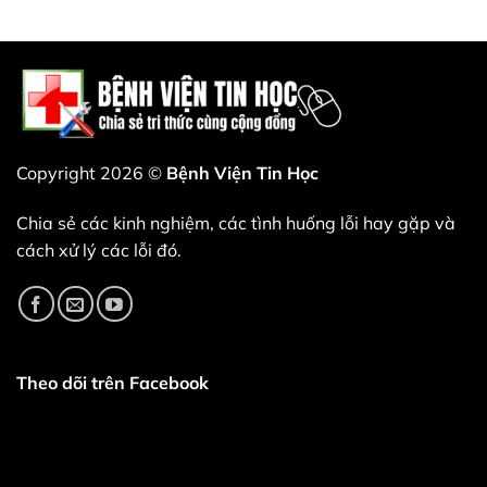
qua
sắp
chối
Bản
bản
xuất
kiếm
cập
cập
hiện.
tiền
nhật
nhật
—
driver
này.
và
Wi-
đó
Fi
là
và
một
Bluetooth
nước
mới
đi
nhất
thiên
của
tài.
Intel
Copyright 2026 ©
Bệnh Viện Tin Học
(bao
gồm
các
Chia sẻ các kinh nghiệm, các tình huống lỗi hay gặp và
phiên
bản
cách xử lý các lỗi đó.
24.40.0,
24.50.0
và
24.60.0)
mang
đến
nhiều
cải
tiến
Theo dõi trên Facebook
về
độ
ổn
định,
chất
lượng
và
hiệu