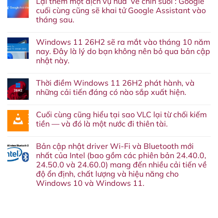
Lại thêm một dịch vụ nữa ‘về chín suối’: Google
cuối cùng cũng sẽ khai tử Google Assistant vào
tháng sau.
Không
có
Windows 11 26H2 sẽ ra mắt vào tháng 10 năm
bình
luận
nay. Đây là lý do bạn không nên bỏ qua bản cập
ở
nhật này.
Lại
thêm
Không
một
có
dịch
Thời điềm Windows 11 26H2 phát hành, và
bình
vụ
luận
những cải tiến đáng có nào sắp xuất hiện.
nữa
ở
‘về
Windows
Không
chín
11
có
suối’:
Cuối cùng cũng hiểu tại sao VLC lại từ chối kiếm
26H2
bình
Google
sẽ
luận
tiền — và đó là một nước đi thiên tài.
cuối
ra
ở
cùng
mắt
Thời
Không
cũng
vào
điềm
có
sẽ
Bản cập nhật driver Wi-Fi và Bluetooth mới
tháng
Windows
bình
khai
10
11
luận
nhất của Intel (bao gồm các phiên bản 24.40.0,
tử
năm
26H2
ở
Google
24.50.0 và 24.60.0) mang đến nhiều cải tiến về
nay.
phát
Cuối
Assistant
Đây
hành,
cùng
độ ổn định, chất lượng và hiệu năng cho
vào
là
và
cũng
tháng
Windows 10 và Windows 11.
lý
những
hiểu
sau.
do
cải
tại
Không
bạn
tiến
sao
có
không
đáng
VLC
bình
nên
có
lại
luận
bỏ
nào
từ
ở