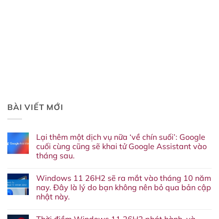
BÀI VIẾT MỚI
Lại thêm một dịch vụ nữa ‘về chín suối’: Google
cuối cùng cũng sẽ khai tử Google Assistant vào
tháng sau.
Không
có
Windows 11 26H2 sẽ ra mắt vào tháng 10 năm
bình
luận
nay. Đây là lý do bạn không nên bỏ qua bản cập
ở
nhật này.
Lại
thêm
Không
một
có
dịch