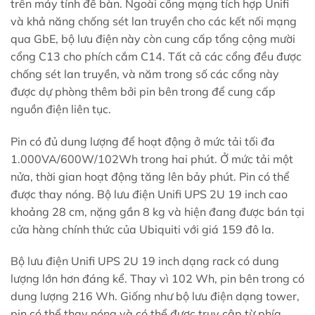
trên máy tính để bàn. Ngoài cổng mạng tích hợp Unifi
và khả năng chống sét lan truyền cho các kết nối mạng
qua GbE, bộ lưu điện này còn cung cấp tổng cộng mười
cổng C13 cho phích cắm C14. Tất cả các cổng đều được
chống sét lan truyền, và năm trong số các cổng này
được dự phòng thêm bởi pin bên trong để cung cấp
nguồn điện liên tục.
Pin có đủ dung lượng để hoạt động ở mức tải tối đa
1.000VA/600W/102Wh trong hai phút. Ở mức tải một
nửa, thời gian hoạt động tăng lên bảy phút. Pin có thể
được thay nóng. Bộ lưu điện Unifi UPS 2U 19 inch cao
khoảng 28 cm, nặng gần 8 kg và hiện đang được bán tại
cửa hàng chính thức của Ubiquiti với giá 159 đô la.
Bộ lưu điện Unifi UPS 2U 19 inch dạng rack có dung
lượng lớn hơn đáng kể. Thay vì 102 Wh, pin bên trong có
dung lượng 216 Wh. Giống như bộ lưu điện dạng tower,
pin có thể thay nóng và có thể được truy cập từ phía