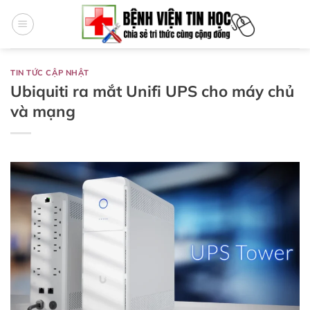
Bỏ
qua
nội
dung
TIN TỨC CẬP NHẬT
Ubiquiti ra mắt Unifi UPS cho máy chủ
và mạng