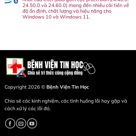
năm
26H2
ở
Google
24.50.0 và 24.60.0) mang đến nhiều cải tiến về
nay.
phát
Cuối
Assistant
Đây
hành,
cùng
độ ổn định, chất lượng và hiệu năng cho
vào
là
và
cũng
tháng
Windows 10 và Windows 11.
lý
những
hiểu
sau.
do
cải
tại
Không
bạn
tiến
sao
có
không
đáng
VLC
bình
nên
có
lại
luận
bỏ
nào
từ
ở
qua
sắp
chối
Bản
bản
xuất
kiếm
cập
cập
hiện.
tiền
nhật
nhật
—
driver
này.
và
Wi-
đó
Fi
là
và
một
Bluetooth
nước
mới
đi
nhất
thiên
của
tài.
Intel
Copyright 2026 ©
Bệnh Viện Tin Học
(bao
gồm
các
Chia sẻ các kinh nghiệm, các tình huống lỗi hay gặp và
phiên
bản
cách xử lý các lỗi đó.
24.40.0,
24.50.0
và
24.60.0)
mang
đến
nhiều