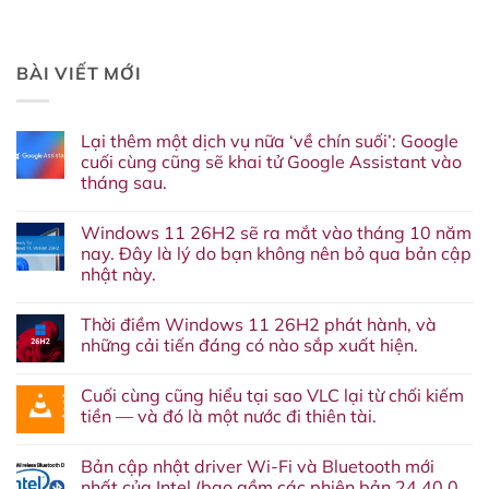
BÀI VIẾT MỚI
Lại thêm một dịch vụ nữa ‘về chín suối’: Google
cuối cùng cũng sẽ khai tử Google Assistant vào
tháng sau.
Không
có
Windows 11 26H2 sẽ ra mắt vào tháng 10 năm
bình
luận
nay. Đây là lý do bạn không nên bỏ qua bản cập
ở
nhật này.
Lại
thêm
Không
một
có
dịch
Thời điềm Windows 11 26H2 phát hành, và
bình
vụ
luận
những cải tiến đáng có nào sắp xuất hiện.
nữa
ở
‘về
Windows
Không
chín
11
có
suối’:
Cuối cùng cũng hiểu tại sao VLC lại từ chối kiếm
26H2
bình
Google
sẽ
luận
tiền — và đó là một nước đi thiên tài.
cuối
ra
ở
cùng
mắt
Thời
Không
cũng
vào
điềm
có
sẽ
Bản cập nhật driver Wi-Fi và Bluetooth mới
tháng
Windows
bình
khai
10
11
luận
nhất của Intel (bao gồm các phiên bản 24.40.0,
tử