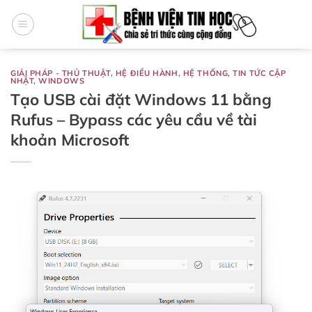
Bỏ
qua
nội
dung
GIẢI PHÁP - THỦ THUẬT
,
HỆ ĐIỀU HÀNH
,
HỆ THỐNG
,
TIN TỨC CẬP
NHẬT
,
WINDOWS
Tạo USB cài đặt Windows 11 bằng
Rufus – Bypass các yêu cầu về tài
khoản Microsoft