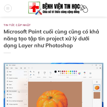
Bỏ
qua
nội
dung
TIN TỨC CẬP NHẬT
Microsoft Paint cuối cùng cũng có khả
năng tạo tập tin project xử lý dưới
dạng Layer như Photoshop