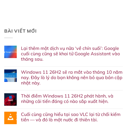
BÀI VIẾT MỚI
Lại thêm một dịch vụ nữa ‘về chín suối’: Google
cuối cùng cũng sẽ khai tử Google Assistant vào
tháng sau.
Không
có
Windows 11 26H2 sẽ ra mắt vào tháng 10 năm
bình
luận
nay. Đây là lý do bạn không nên bỏ qua bản cập
ở
nhật này.
Lại
thêm
Không
một
có
dịch
Thời điềm Windows 11 26H2 phát hành, và
bình
vụ
luận
những cải tiến đáng có nào sắp xuất hiện.
nữa
ở
‘về
Windows
Không
chín
11
có
suối’:
Cuối cùng cũng hiểu tại sao VLC lại từ chối kiếm
26H2
bình
Google
sẽ
luận
tiền — và đó là một nước đi thiên tài.
cuối
ra
ở
cùng
mắt
Thời
Không