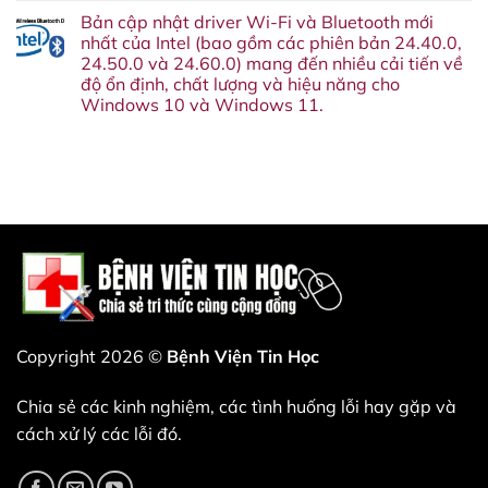
cũng
vào
điềm
có
sẽ
Bản cập nhật driver Wi-Fi và Bluetooth mới
tháng
Windows
bình
khai
10
11
luận
nhất của Intel (bao gồm các phiên bản 24.40.0,
tử
năm
26H2
ở
Google
24.50.0 và 24.60.0) mang đến nhiều cải tiến về
nay.
phát
Cuối
Assistant
Đây
hành,
cùng
độ ổn định, chất lượng và hiệu năng cho
vào
là
và
cũng
tháng
Windows 10 và Windows 11.
lý
những
hiểu
sau.
do
cải
tại
Không
bạn
tiến
sao
có
không
đáng
VLC
bình
nên
có
lại
luận
bỏ
nào
từ
ở
qua
sắp
chối
Bản
bản
xuất
kiếm
cập
cập
hiện.
tiền
nhật
nhật
—
driver
này.
và
Wi-
đó
Fi
là
và
một
Bluetooth
nước
mới
đi
nhất
thiên
của
tài.
Intel
Copyright 2026 ©
Bệnh Viện Tin Học
(bao
gồm
các
Chia sẻ các kinh nghiệm, các tình huống lỗi hay gặp và
phiên
bản
cách xử lý các lỗi đó.
24.40.0,
24.50.0
và
24.60.0)