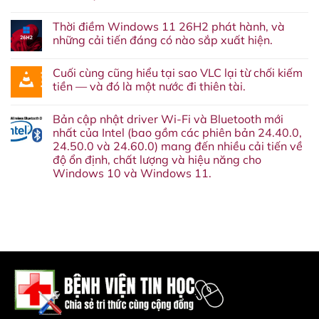
thêm
Không
một
có
dịch
Thời điềm Windows 11 26H2 phát hành, và
bình
vụ
luận
những cải tiến đáng có nào sắp xuất hiện.
nữa
ở
‘về
Windows
Không
chín
11
có
suối’:
Cuối cùng cũng hiểu tại sao VLC lại từ chối kiếm
26H2
bình
Google
sẽ
luận
tiền — và đó là một nước đi thiên tài.
cuối
ra
ở
cùng
mắt
Thời
Không
cũng
vào
điềm
có
sẽ
Bản cập nhật driver Wi-Fi và Bluetooth mới
tháng
Windows
bình
khai
10
11
luận
nhất của Intel (bao gồm các phiên bản 24.40.0,
tử
năm
26H2
ở
Google
24.50.0 và 24.60.0) mang đến nhiều cải tiến về
nay.
phát
Cuối
Assistant
Đây
hành,
cùng
độ ổn định, chất lượng và hiệu năng cho
vào
là
và
cũng
tháng
Windows 10 và Windows 11.
lý
những
hiểu
sau.
do
cải
tại
Không
bạn
tiến
sao
có
không
đáng
VLC
bình
nên
có
lại
luận
bỏ
nào
từ
ở
qua
sắp
chối
Bản
bản
xuất
kiếm
cập
cập
hiện.
tiền
nhật
nhật
—
driver
này.
và
Wi-
đó
Fi
là
và
một
Bluetooth
nước
mới
đi
nhất