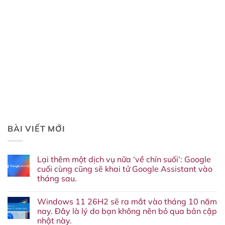
BÀI VIẾT MỚI
Lại thêm một dịch vụ nữa ‘về chín suối’: Google
cuối cùng cũng sẽ khai tử Google Assistant vào
tháng sau.
Không
có
Windows 11 26H2 sẽ ra mắt vào tháng 10 năm
bình
luận
nay. Đây là lý do bạn không nên bỏ qua bản cập
ở
nhật này.
Lại