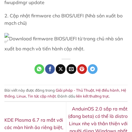
fwupdmgr update
2. Cập nhật firmware cho BIOS/UEFI (Nhà sản xuất bo
mạch chủ)
Download firmware BIOS/UEFI từ trang chủ nhà sản
xuất bo mạch và tiến hành cập nhật.
Bài viết này được đăng trong
Giải pháp - Thủ Thuật
,
Hệ điều hành
,
Hệ
thống
,
Linux
,
Tin tức cập nhật
. Đánh dấu
liên kết thường trực
.
AnduinOS 2.0 sắp ra mắt
(đang beta) có thể là distro
KDE Plasma 6.7 ra mắt với
Linux nhẹ và thân thiện với
các màn hình ảo riêng biệt,
người dùng Windows nhất