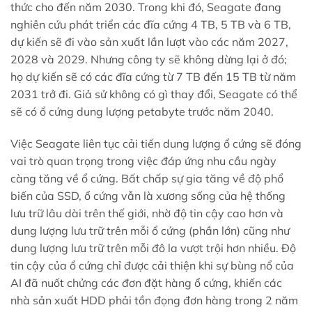
thức cho đến năm 2030. Trong khi đó, Seagate đang
nghiên cứu phát triển các đĩa cứng 4 TB, 5 TB và 6 TB,
dự kiến ​​sẽ đi vào sản xuất lần lượt vào các năm 2027,
2028 và 2029. Nhưng công ty sẽ không dừng lại ở đó;
họ dự kiến ​​sẽ có các đĩa cứng từ 7 TB đến 15 TB từ năm
2031 trở đi. Giả sử không có gì thay đổi, Seagate có thể
sẽ có ổ cứng dung lượng petabyte trước năm 2040.
Việc Seagate liên tục cải tiến dung lượng ổ cứng sẽ đóng
vai trò quan trọng trong việc đáp ứng nhu cầu ngày
càng tăng về ổ cứng. Bất chấp sự gia tăng về độ phổ
biến của SSD, ổ cứng vẫn là xương sống của hệ thống
lưu trữ lâu dài trên thế giới, nhờ độ tin cậy cao hơn và
dung lượng lưu trữ trên mỗi ổ cứng (phần lớn) cũng như
dung lượng lưu trữ trên mỗi đô la vượt trội hơn nhiều. Độ
tin cậy của ổ cứng chỉ được cải thiện khi sự bùng nổ của
AI đã nuốt chửng các đơn đặt hàng ổ cứng, khiến các
nhà sản xuất HDD phải tồn đọng đơn hàng trong 2 năm