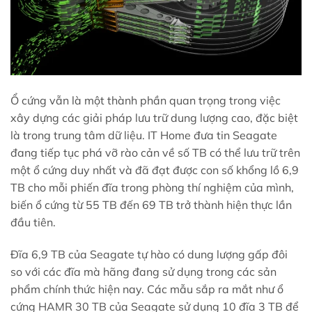
Ổ cứng vẫn là một thành phần quan trọng trong việc
xây dựng các giải pháp lưu trữ dung lượng cao, đặc biệt
là trong trung tâm dữ liệu. IT Home đưa tin Seagate
đang tiếp tục phá vỡ rào cản về số TB có thể lưu trữ trên
một ổ cứng duy nhất và đã đạt được con số khổng lồ 6,9
TB cho mỗi phiến đĩa trong phòng thí nghiệm của mình,
biến ổ cứng từ 55 TB đến 69 TB trở thành hiện thực lần
đầu tiên.
Đĩa 6,9 TB của Seagate tự hào có dung lượng gấp đôi
so với các đĩa mà hãng đang sử dụng trong các sản
phẩm chính thức hiện nay. Các mẫu sắp ra mắt như ổ
cứng HAMR 30 TB của Seagate sử dụng 10 đĩa 3 TB để