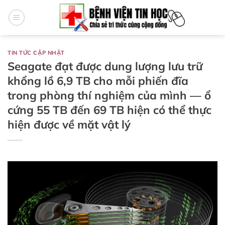
Bỏ
qua
nội
dung
TIN TỨC CẬP NHẬT
Seagate đạt được dung lượng lưu trữ
khổng lồ 6,9 TB cho mỗi phiến đĩa
trong phòng thí nghiệm của mình — ổ
cứng 55 TB đến 69 TB hiện có thể thực
hiện được về mặt vật lý