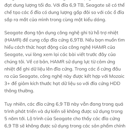
đạt dung lượng tối đa. Với đĩa 6,9 TB, Seagate sẽ có thể
chế tạo các ổ đĩa có dung lượng gấp đôi so với các ổ đĩa
sắp ra mắt của mình trong cùng một kiểu dáng.
Seagate đang tận dụng công nghệ ghi từ hỗ trợ nhiệt
(HAMR) để cung cấp đĩa cứng 6,9TB. Nếu bạn muốn tìm
hiểu cách thức hoạt động của công nghệ HAMR của
Seagate, vui lòng xem lại các bài viết trước đây của
chúng tôi. Về cơ bản, HAMR sử dụng lực từ cảm ứng
nhiệt để ghi dữ liệu lên đĩa cứng. Trong các ổ cứng đầu
ra của Seagate, công nghệ này được kết hợp với Mozaic
3+ để giảm kích thước hạt dữ liệu so với đĩa cứng HDD
thông thường.
Tuy nhiên, các đĩa cứng 6,9 TB này vẫn đang trong quá
trình phát triển và dự kiến ​​sẽ không được sử dụng trong
5 năm tới. Lộ trình của Seagate cho thấy các đĩa cứng
6,9 TB sẽ không được sử dụng trong các sản phẩm chính