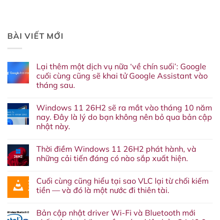
BÀI VIẾT MỚI
Lại thêm một dịch vụ nữa ‘về chín suối’: Google
cuối cùng cũng sẽ khai tử Google Assistant vào
tháng sau.
Không
có
Windows 11 26H2 sẽ ra mắt vào tháng 10 năm
bình
luận
nay. Đây là lý do bạn không nên bỏ qua bản cập
ở
nhật này.
Lại
thêm
Không
một
có
dịch
Thời điềm Windows 11 26H2 phát hành, và
bình
vụ
luận
những cải tiến đáng có nào sắp xuất hiện.
nữa
ở
‘về
Windows
Không
chín
11
có
suối’:
Cuối cùng cũng hiểu tại sao VLC lại từ chối kiếm
26H2
bình
Google
sẽ
luận
tiền — và đó là một nước đi thiên tài.
cuối
ra
ở
cùng
mắt
Thời
Không
cũng
vào
điềm
có
sẽ
Bản cập nhật driver Wi-Fi và Bluetooth mới
tháng
Windows
bình
khai
10
11
luận