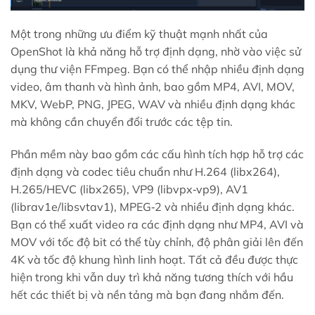
Một trong những ưu điểm kỹ thuật mạnh nhất của
OpenShot là khả năng hỗ trợ định dạng, nhờ vào việc sử
dụng thư viện FFmpeg. Bạn có thể nhập nhiều định dạng
video, âm thanh và hình ảnh, bao gồm MP4, AVI, MOV,
MKV, WebP, PNG, JPEG, WAV và nhiều định dạng khác
mà không cần chuyển đổi trước các tệp tin.
Phần mềm này bao gồm các cấu hình tích hợp hỗ trợ các
định dạng và codec tiêu chuẩn như H.264 (libx264),
H.265/HEVC (libx265), VP9 (libvpx‑vp9), AV1
(librav1e/libsvtav1), MPEG‑2 và nhiều định dạng khác.
Bạn có thể xuất video ra các định dạng như MP4, AVI và
MOV với tốc độ bit có thể tùy chỉnh, độ phân giải lên đến
4K và tốc độ khung hình linh hoạt. Tất cả đều được thực
hiện trong khi vẫn duy trì khả năng tương thích với hầu
hết các thiết bị và nền tảng mà bạn đang nhắm đến.