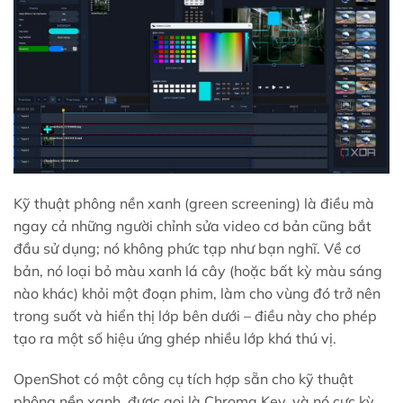
Kỹ thuật phông nền xanh (green screening) là điều mà
ngay cả những người chỉnh sửa video cơ bản cũng bắt
đầu sử dụng; nó không phức tạp như bạn nghĩ. Về cơ
bản, nó loại bỏ màu xanh lá cây (hoặc bất kỳ màu sáng
nào khác) khỏi một đoạn phim, làm cho vùng đó trở nên
trong suốt và hiển thị lớp bên dưới – điều này cho phép
tạo ra một số hiệu ứng ghép nhiều lớp khá thú vị.
OpenShot có một công cụ tích hợp sẵn cho kỹ thuật
phông nền xanh, được gọi là Chroma Key, và nó cực kỳ