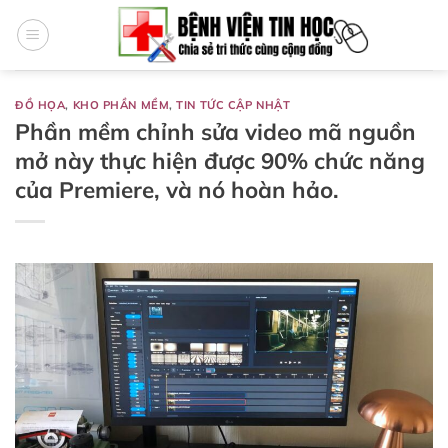
Bỏ
qua
nội
dung
ĐỒ HỌA
,
KHO PHẦN MỀM
,
TIN TỨC CẬP NHẬT
Phần mềm chỉnh sửa video mã nguồn
mở này thực hiện được 90% chức năng
của Premiere, và nó hoàn hảo.