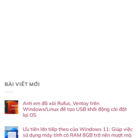
BÀI VIẾT MỚI
Anh em đã xài Rufus, Ventoy trên
Windows/Linux để tạo USB khởi động cài đặt
lại OS
Không
có
Ưu tiên lớn tiếp theo của Windows 11: Giúp việc
bình
luận
sử dụng máy tính có RAM 8GB trở nên mượt mà
ở