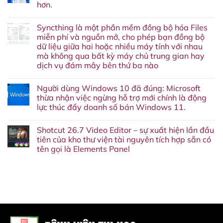
hơn.
Anh
em
Không
đã
có
xài
Syncthing là một phần mềm đồng bộ hóa Files
bình
Rufus,
luận
miễn phí và nguồn mở, cho phép bạn đồng bộ
Ventoy
ở
trên
dữ liệu giữa hai hoặc nhiều máy tính với nhau
Ưu
Windows/Linux
tiên
mà không qua bất kỳ máy chủ trung gian hay
để
lớn
tạo
dịch vụ đám mây bên thứ ba nào
tiếp
USB
theo
Không
khởi
của
có
động
Windows
Người dùng Windows 10 đã đúng: Microsoft
bình
cài
11:
luận
đặt
thừa nhận việc ngừng hỗ trợ mới chính là động
Giúp
ở
lại
việc
lực thúc đẩy doanh số bán Windows 11.
Syncthing
OS
sử
là
Không
dụng
một
có
máy
phần
Shotcut 26.7 Video Editor – sự xuất hiện lần đầu
bình
tính
mềm
luận
có
tiên của kho thư viện tài nguyên tích hợp sẵn có
đồng
ở
RAM
bộ
tên gọi là Elements Panel
Người
8GB
hóa
dùng
trở
Files
Không
Windows
nên
miễn
có
10
mượt
phí
bình
đã
mà
và
luận
đúng:
hơn.
ở
nguồn
Microsoft
Shotcut
mở,
thừa
26.7
cho
nhận
Video
phép
việc
Editor
bạn
ngừng
–
đồng
hỗ