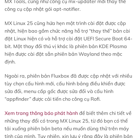
MX Tools, cũng như công cụ mx-updater mới thay thế
công cụ cập nhật gói apt-notifier.
MX Linux 25 cũng hứa hẹn một trình cài đặt được cập
nhật, hiện bao gồm chức năng hỗ trợ “thay thế” bản cài
đặt Linux hiện có và hỗ trợ cài đặt UEFI Secure Boot 64-
bit. Một thay đổi thú vị khác là phiên bản KDE Plasma
hiện được cài đặt sẵn phiên bản Wayland theo mặc
định.
Ngoài ra, phiên bản Fluxbox đã được cập nhật với nhiều
tùy chọn cấu hình mới, cấu hình bảng điều khiển được
sửa đổi, menu cấp gốc được sửa đổi và cấu hình
“appfinder” được cải tiến cho công cụ Rofi.
Xem trang thông báo phát hành
để biết thêm chi tiết về
những thay đổi có trong MX Linux 25, từ đó bạn có thể
tải xuống phiên bản beta nếu muốn dùng thử trên máy
tính của mình. Tuy nhiên, xin lưu ý rằng đây là phiên bản