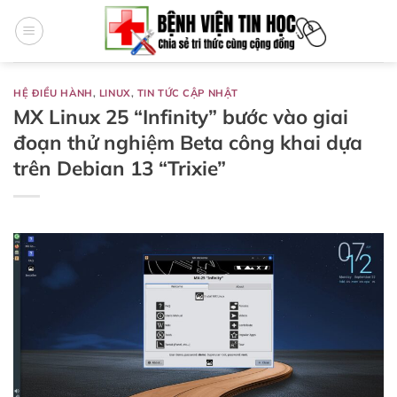
Bỏ
qua
nội
dung
HỆ ĐIỀU HÀNH
,
LINUX
,
TIN TỨC CẬP NHẬT
MX Linux 25 “Infinity” bước vào giai
đoạn thử nghiệm Beta công khai dựa
trên Debian 13 “Trixie”