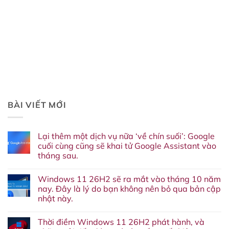
BÀI VIẾT MỚI
Lại thêm một dịch vụ nữa ‘về chín suối’: Google
cuối cùng cũng sẽ khai tử Google Assistant vào
tháng sau.
Không
có
Windows 11 26H2 sẽ ra mắt vào tháng 10 năm
bình
luận
nay. Đây là lý do bạn không nên bỏ qua bản cập
ở
nhật này.
Lại
thêm
Không
một
có
dịch
Thời điềm Windows 11 26H2 phát hành, và
bình
vụ