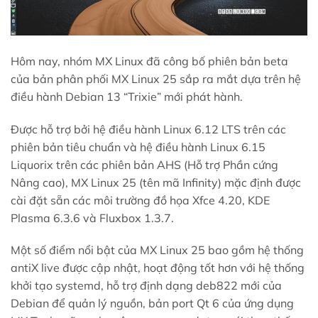
Hôm nay, nhóm MX Linux đã công bố phiên bản beta
của bản phân phối MX Linux 25 sắp ra mắt dựa trên hệ
điều hành Debian 13 “Trixie” mới phát hành.
Được hỗ trợ bởi hệ điều hành Linux 6.12 LTS trên các
phiên bản tiêu chuẩn và hệ điều hành Linux 6.15
Liquorix trên các phiên bản AHS (Hỗ trợ Phần cứng
Nâng cao), MX Linux 25 (tên mã Infinity) mặc định được
cài đặt sẵn các môi trường đồ họa Xfce 4.20, KDE
Plasma 6.3.6 và Fluxbox 1.3.7.
Một số điểm nổi bật của MX Linux 25 bao gồm hệ thống
antiX live được cập nhật, hoạt động tốt hơn với hệ thống
khởi tạo systemd, hỗ trợ định dạng deb822 mới của
Debian để quản lý nguồn, bản port Qt 6 của ứng dụng