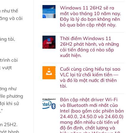
Không
có
Windows 11 26H2 sẽ ra
bình
u như thế
luận
mắt vào tháng 10 năm nay.
ở
năng và cải
Đây là lý do bạn không nên
Lại
thêm
bỏ qua bản cập nhật này.
một
dịch
Không
vụ
có
Thời điềm Windows 11
ng tải,
nữa
bình
‘về
luận
26H2 phát hành, và những
ở
chín
cải tiến đáng có nào sắp
Windows
suối’:
11
Google
xuất hiện.
26H2
cuối
rình cài
sẽ
Không
cùng
ra
có
cũng
c vượt
Cuối cùng cũng hiểu tại sao
mắt
bình
sẽ
vào
luận
khai
VLC lại từ chối kiếm tiền —
ở
tháng
tử
và đó là một nước đi thiên
Thời
10
Google
điềm
năm
Assistant
tài.
ường như
Windows
nay.
vào
11
Không
Đây
tháng
file phương
26H2
có
là
sau.
Bản cập nhật driver Wi-Fi
phát
bình
lý
i khi sử
hành,
luận
do
và Bluetooth mới nhất của
ở
và
bạn
Intel (bao gồm các phiên bản
.”
Cuối
những
không
cùng
cải
nên
24.40.0, 24.50.0 và 24.60.0)
cũng
tiến
bỏ
mang đến nhiều cải tiến về
hiểu
đáng
qua
ản 25H2.
tại
có
độ ổn định, chất lượng và
bản
sao
nào
cập
phát hành