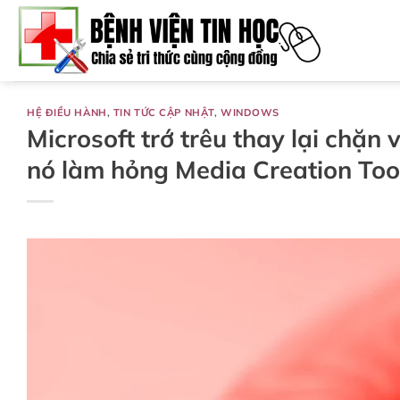
Bỏ
qua
nội
dung
HỆ ĐIỀU HÀNH
,
TIN TỨC CẬP NHẬT
,
WINDOWS
Microsoft trớ trêu thay lại chặn
nó làm hỏng Media Creation Too