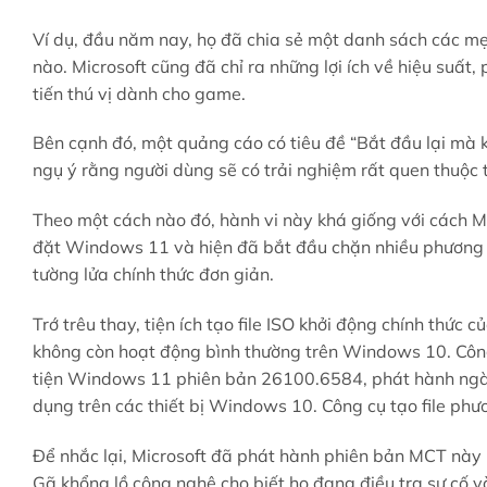
Ví dụ, đầu năm nay, họ đã chia sẻ một danh sách các mẹo
nào. Microsoft cũng đã chỉ ra những lợi ích về hiệu suấ
tiến thú vị dành cho game.
Bên cạnh đó, một quảng cáo có tiêu đề “Bắt đầu lại mà 
ngụ ý rằng người dùng sẽ có trải nghiệm rất quen thuộ
Theo một cách nào đó, hành vi này khá giống với cách Mi
đặt Windows 11 và hiện đã bắt đầu chặn nhiều phương th
tường lửa chính thức đơn giản.
Trớ trêu thay, tiện ích tạo file ISO khởi động chính thức
không còn hoạt động bình thường trên Windows 10. Công 
tiện Windows 11 phiên bản 26100.6584, phát hành ngày
dụng trên các thiết bị Windows 10. Công cụ tạo file phươ
Để nhắc lại, Microsoft đã phát hành phiên bản MCT nà
Gã khổng lồ công nghệ cho biết họ đang điều tra sự cố v