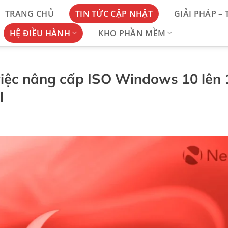
TRANG CHỦ
TIN TỨC CẬP NHẬT
GIẢI PHÁP –
HỆ ĐIỀU HÀNH
KHO PHẦN MỀM
 việc nâng cấp ISO Windows 10 lên 
l