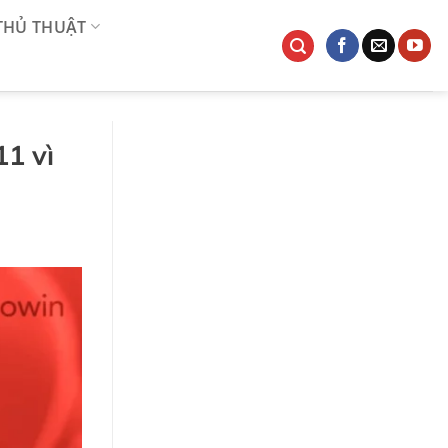
 THỦ THUẬT
11 vì