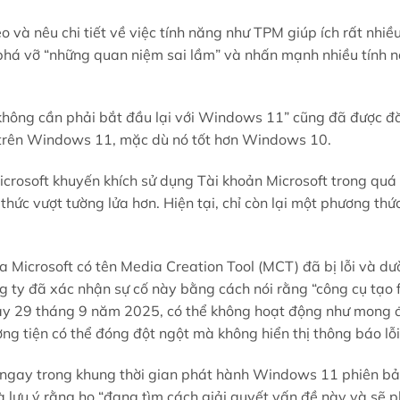
 và nêu chi tiết về việc tính năng như TPM giúp ích rất nhiề
t, phá vỡ “những quan niệm sai lầm” và nhấn mạnh nhiều tính 
không cần phải bắt đầu lại với Windows 11” cũng đã được đă
c trên Windows 11, mặc dù nó tốt hơn Windows 10.
crosoft khuyến khích sử dụng Tài khoản Microsoft trong quá t
ức vượt tường lửa hơn. Hiện tại, chỉ còn lại một phương thứ
 của Microsoft có tên Media Creation Tool (MCT) đã bị lỗi và d
ty đã xác nhận sự cố này bằng cách nói rằng “công cụ tạo 
 29 tháng 9 năm 2025, có thể không hoạt động như mong đợ
ng tiện có thể đóng đột ngột mà không hiển thị thông báo lỗi
y ngay trong khung thời gian phát hành Windows 11 phiên b
à lưu ý rằng họ “đang tìm cách giải quyết vấn đề này và sẽ 