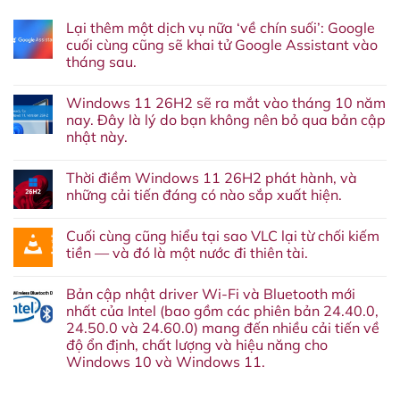
Lại thêm một dịch vụ nữa ‘về chín suối’: Google
cuối cùng cũng sẽ khai tử Google Assistant vào
tháng sau.
Không
có
Windows 11 26H2 sẽ ra mắt vào tháng 10 năm
bình
luận
nay. Đây là lý do bạn không nên bỏ qua bản cập
ở
nhật này.
Lại
thêm
Không
một
có
dịch
Thời điềm Windows 11 26H2 phát hành, và
bình
vụ
luận
những cải tiến đáng có nào sắp xuất hiện.
nữa
ở
‘về
Windows
Không
chín
11
có
suối’:
Cuối cùng cũng hiểu tại sao VLC lại từ chối kiếm
26H2
bình
Google
sẽ
luận
tiền — và đó là một nước đi thiên tài.
cuối
ra
ở
cùng
mắt
Thời
Không
cũng
vào
điềm
có
sẽ
Bản cập nhật driver Wi-Fi và Bluetooth mới
tháng
Windows
bình
khai
10
11
luận
nhất của Intel (bao gồm các phiên bản 24.40.0,
tử
năm
26H2
ở
Google
24.50.0 và 24.60.0) mang đến nhiều cải tiến về
nay.
phát
Cuối
Assistant
Đây
hành,
cùng
độ ổn định, chất lượng và hiệu năng cho
vào
là
và
cũng
tháng
Windows 10 và Windows 11.
lý
những
hiểu
sau.
do
cải
tại
Không
bạn
tiến
sao
có
không
đáng
VLC