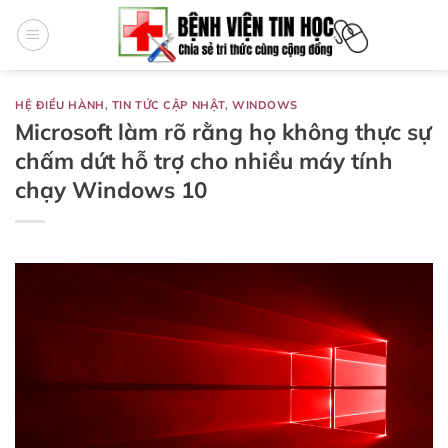
Bỏ
qua
nội
dung
HỆ ĐIỀU HÀNH
,
TIN TỨC CẬP NHẬT
,
WINDOWS
Microsoft làm rõ rằng họ không thực sự
chấm dứt hỗ trợ cho nhiều máy tính
chạy Windows 10