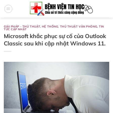
Bỏ
qua
nội
dung
GIẢI PHÁP - THỦ THUẬT
,
HỆ THỐNG
,
THỦ THUẬT VĂN PHÒNG
,
TIN
TỨC CẬP NHẬT
Microsoft khắc phục sự cố của Outlook
Classic sau khi cập nhật Windows 11.