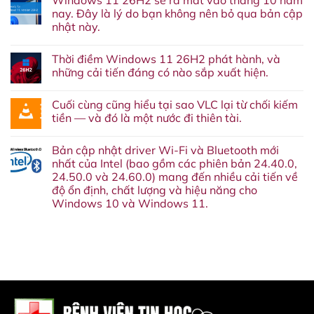
Windows 11 26H2 sẽ ra mắt vào tháng 10 năm
bình
luận
nay. Đây là lý do bạn không nên bỏ qua bản cập
ở
nhật này.
Lại
thêm
Không
một
có
dịch
Thời điềm Windows 11 26H2 phát hành, và
bình
vụ
luận
những cải tiến đáng có nào sắp xuất hiện.
nữa
ở
‘về
Windows
Không
chín
11
có
suối’:
Cuối cùng cũng hiểu tại sao VLC lại từ chối kiếm
26H2
bình
Google
sẽ
luận
tiền — và đó là một nước đi thiên tài.
cuối
ra
ở
cùng
mắt
Thời
Không
cũng
vào
điềm
có
sẽ
Bản cập nhật driver Wi-Fi và Bluetooth mới
tháng
Windows
bình
khai
10
11
luận
nhất của Intel (bao gồm các phiên bản 24.40.0,
tử
năm
26H2
ở
Google
24.50.0 và 24.60.0) mang đến nhiều cải tiến về
nay.
phát
Cuối
Assistant
Đây
hành,
cùng
độ ổn định, chất lượng và hiệu năng cho
vào
là
và
cũng
tháng
Windows 10 và Windows 11.
lý
những
hiểu
sau.
do
cải
tại
Không
bạn
tiến
sao
có
không
đáng
VLC
bình
nên
có
lại
luận
bỏ
nào
từ
ở
qua
sắp
chối
Bản
bản
xuất
kiếm
cập
cập
hiện.
tiền
nhật
nhật
—
driver
này.
và
Wi-
đó
Fi