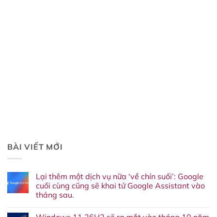
BÀI VIẾT MỚI
Lại thêm một dịch vụ nữa ‘về chín suối’: Google
cuối cùng cũng sẽ khai tử Google Assistant vào
tháng sau.
Không
có