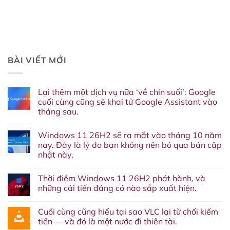
BÀI VIẾT MỚI
Lại thêm một dịch vụ nữa ‘về chín suối’: Google
cuối cùng cũng sẽ khai tử Google Assistant vào
tháng sau.
Không
có
Windows 11 26H2 sẽ ra mắt vào tháng 10 năm
bình
luận
nay. Đây là lý do bạn không nên bỏ qua bản cập
ở
nhật này.
Lại
thêm
Không
một
có
dịch
Thời điềm Windows 11 26H2 phát hành, và
bình
vụ
luận
những cải tiến đáng có nào sắp xuất hiện.
nữa
ở
‘về
Windows
Không
chín
11
có
suối’:
Cuối cùng cũng hiểu tại sao VLC lại từ chối kiếm
26H2
bình
Google
sẽ
luận
tiền — và đó là một nước đi thiên tài.
cuối
ra
ở
cùng