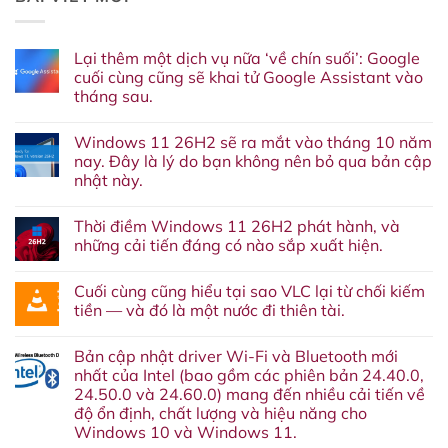
Lại thêm một dịch vụ nữa ‘về chín suối’: Google
cuối cùng cũng sẽ khai tử Google Assistant vào
tháng sau.
Không
có
Windows 11 26H2 sẽ ra mắt vào tháng 10 năm
bình
luận
nay. Đây là lý do bạn không nên bỏ qua bản cập
ở
nhật này.
Lại
thêm
Không
một
có
dịch
Thời điềm Windows 11 26H2 phát hành, và
bình
vụ
luận
những cải tiến đáng có nào sắp xuất hiện.
nữa
ở
‘về
Windows
Không
chín
11
có
suối’:
Cuối cùng cũng hiểu tại sao VLC lại từ chối kiếm
26H2
bình
Google
sẽ
luận
tiền — và đó là một nước đi thiên tài.
cuối
ra
ở
cùng
mắt
Thời
Không
cũng
vào
điềm
có
sẽ
Bản cập nhật driver Wi-Fi và Bluetooth mới
tháng
Windows
bình
khai
10
11
luận
nhất của Intel (bao gồm các phiên bản 24.40.0,
tử
năm
26H2
ở
Google
24.50.0 và 24.60.0) mang đến nhiều cải tiến về
nay.
phát
Cuối
Assistant
Đây
hành,
cùng
độ ổn định, chất lượng và hiệu năng cho
vào
là
và
cũng
tháng
Windows 10 và Windows 11.
lý
những
hiểu
sau.
do
cải
tại