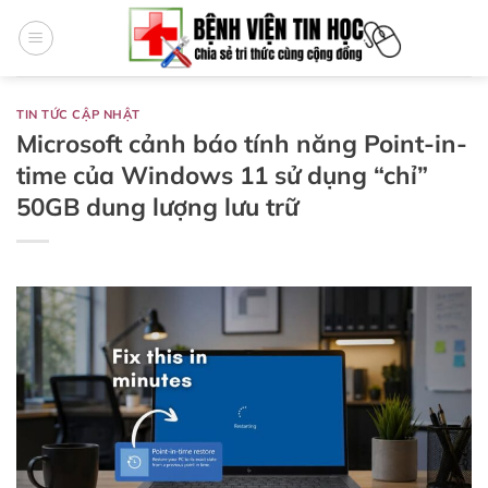
Bỏ
qua
nội
dung
TIN TỨC CẬP NHẬT
Microsoft cảnh báo tính năng Point-in-
time của Windows 11 sử dụng “chỉ”
50GB dung lượng lưu trữ