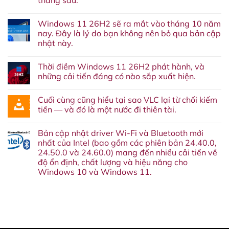
tháng sau.
Không
có
Windows 11 26H2 sẽ ra mắt vào tháng 10 năm
bình
luận
nay. Đây là lý do bạn không nên bỏ qua bản cập
ở
nhật này.
Lại
thêm
Không
một
có
dịch
Thời điềm Windows 11 26H2 phát hành, và
bình
vụ
luận
những cải tiến đáng có nào sắp xuất hiện.
nữa
ở
‘về
Windows
Không
chín
11
có
suối’:
Cuối cùng cũng hiểu tại sao VLC lại từ chối kiếm
26H2
bình
Google
sẽ
luận
tiền — và đó là một nước đi thiên tài.
cuối
ra
ở
cùng
mắt
Thời
Không
cũng
vào
điềm
có
sẽ
Bản cập nhật driver Wi-Fi và Bluetooth mới
tháng
Windows
bình
khai
10
11
luận
nhất của Intel (bao gồm các phiên bản 24.40.0,
tử
năm
26H2
ở
Google
24.50.0 và 24.60.0) mang đến nhiều cải tiến về
nay.
phát
Cuối
Assistant
Đây
hành,
cùng
độ ổn định, chất lượng và hiệu năng cho
vào
là
và
cũng
tháng
Windows 10 và Windows 11.
lý
những
hiểu
sau.
do
cải
tại
Không
bạn
tiến
sao
có
không
đáng
VLC
bình
nên
có
lại
luận
bỏ
nào
từ
ở
qua
sắp
chối
Bản
bản
xuất
kiếm
cập
cập
hiện.
tiền
nhật