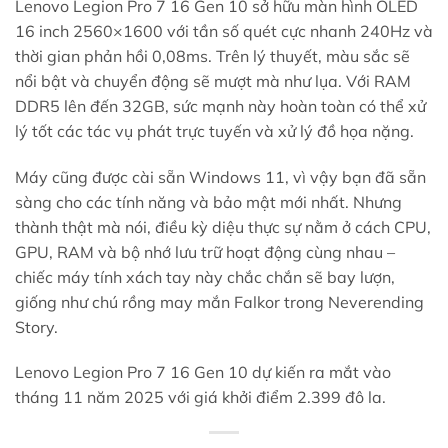
Lenovo Legion Pro 7 16 Gen 10 sở hữu màn hình OLED
16 inch 2560×1600 với tần số quét cực nhanh 240Hz và
thời gian phản hồi 0,08ms. Trên lý thuyết, màu sắc sẽ
nổi bật và chuyển động sẽ mượt mà như lụa. Với RAM
DDR5 lên đến 32GB, sức mạnh này hoàn toàn có thể xử
lý tốt các tác vụ phát trực tuyến và xử lý đồ họa nặng.
Máy cũng được cài sẵn Windows 11, vì vậy bạn đã sẵn
sàng cho các tính năng và bảo mật mới nhất. Nhưng
thành thật mà nói, điều kỳ diệu thực sự nằm ở cách CPU,
GPU, RAM và bộ nhớ lưu trữ hoạt động cùng nhau –
chiếc máy tính xách tay này chắc chắn sẽ bay lượn,
giống như chú rồng may mắn Falkor trong Neverending
Story.
Lenovo Legion Pro 7 16 Gen 10 dự kiến ​​ra mắt vào
tháng 11 năm 2025 với giá khởi điểm 2.399 đô la.