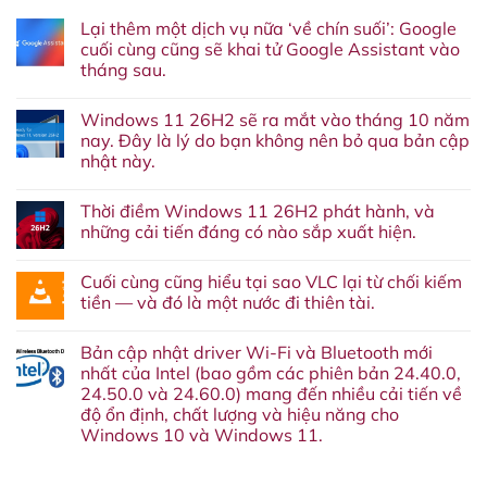
Lại thêm một dịch vụ nữa ‘về chín suối’: Google
cuối cùng cũng sẽ khai tử Google Assistant vào
tháng sau.
Không
có
Windows 11 26H2 sẽ ra mắt vào tháng 10 năm
bình
luận
nay. Đây là lý do bạn không nên bỏ qua bản cập
ở
nhật này.
Lại
thêm
Không
một
có
dịch
Thời điềm Windows 11 26H2 phát hành, và
bình
vụ
luận
những cải tiến đáng có nào sắp xuất hiện.
nữa
ở
‘về
Windows
Không
chín
11
có
suối’:
Cuối cùng cũng hiểu tại sao VLC lại từ chối kiếm
26H2
bình
Google
sẽ
luận
tiền — và đó là một nước đi thiên tài.
cuối
ra
ở
cùng
mắt
Thời
Không
cũng
vào
điềm
có
sẽ
Bản cập nhật driver Wi-Fi và Bluetooth mới
tháng
Windows
bình
khai
10
11
luận
nhất của Intel (bao gồm các phiên bản 24.40.0,
tử
năm
26H2
ở
Google
24.50.0 và 24.60.0) mang đến nhiều cải tiến về
nay.
phát
Cuối
Assistant
Đây
hành,
cùng
độ ổn định, chất lượng và hiệu năng cho
vào
là
và
cũng
tháng
Windows 10 và Windows 11.
lý
những
hiểu
sau.
do
cải
tại
Không
bạn
tiến
sao
có
không
đáng
VLC
bình