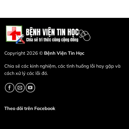
nên
có
lại
luận
bỏ
nào
từ
ở
qua
sắp
chối
Bản
bản
xuất
kiếm
cập
cập
hiện.
tiền
nhật
nhật
—
driver
này.
và
Wi-
đó
Fi
là
và
một
Bluetooth
nước
mới
đi
nhất
thiên
của
tài.
Intel
Copyright 2026 ©
Bệnh Viện Tin Học
(bao
gồm
các
Chia sẻ các kinh nghiệm, các tình huống lỗi hay gặp và
phiên
bản
cách xử lý các lỗi đó.
24.40.0,
24.50.0
và
24.60.0)
mang
đến
nhiều
cải
tiến
Theo dõi trên Facebook
về
độ
ổn
định,
chất
lượng