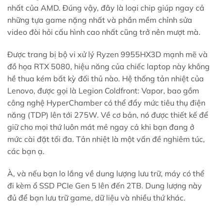
nhất của AMD. Đúng vậy, đây là loại chip giúp ngay cả
những tựa game nặng nhất và phần mềm chỉnh sửa
video đòi hỏi cấu hình cao nhất cũng trở nên mượt mà.
Được trang bị bộ vi xử lý Ryzen 9955HX3D mạnh mẽ và
đồ họa RTX 5080, hiệu năng của chiếc laptop này không
hề thua kém bất kỳ đối thủ nào. Hệ thống tản nhiệt của
Lenovo, được gọi là Legion Coldfront: Vapor, bao gồm
công nghệ HyperChamber có thể đẩy mức tiêu thụ điện
năng (TDP) lên tới 275W. Về ​​cơ bản, nó được thiết kế để
giữ cho mọi thứ luôn mát mẻ ngay cả khi bạn đang ở
mức cài đặt tối đa. Tản nhiệt là một vấn đề nghiêm túc,
các bạn ạ.
À, và nếu bạn lo lắng về dung lượng lưu trữ, máy có thể
đi kèm ổ SSD PCIe Gen 5 lên đến 2TB. Dung lượng này
đủ để bạn lưu trữ game, dữ liệu và nhiều thứ khác.