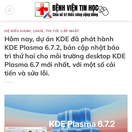
Bỏ
qua
nội
dung
HỆ ĐIỀU HÀNH
,
LINUX
,
TIN TỨC CẬP NHẬT
Hôm nay, dự án KDE đã phát hành
KDE Plasma 6.7.2, bản cập nhật bảo
trì thứ hai cho môi trường desktop KDE
Plasma 6.7 mới nhất, với một số cải
tiến và sửa lỗi.