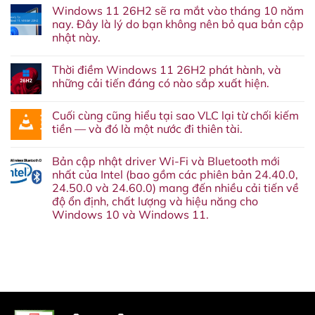
có
Windows 11 26H2 sẽ ra mắt vào tháng 10 năm
bình
luận
nay. Đây là lý do bạn không nên bỏ qua bản cập
ở
nhật này.
Lại
thêm
Không
một
có
dịch
Thời điềm Windows 11 26H2 phát hành, và
bình
vụ
luận
những cải tiến đáng có nào sắp xuất hiện.
nữa
ở
‘về
Windows
Không
chín
11
có
suối’:
Cuối cùng cũng hiểu tại sao VLC lại từ chối kiếm
26H2
bình
Google
sẽ
luận
tiền — và đó là một nước đi thiên tài.
cuối
ra
ở
cùng
mắt
Thời
Không
cũng
vào
điềm
có
sẽ
Bản cập nhật driver Wi-Fi và Bluetooth mới
tháng
Windows
bình
khai
10
11
luận
nhất của Intel (bao gồm các phiên bản 24.40.0,
tử
năm
26H2
ở
Google
24.50.0 và 24.60.0) mang đến nhiều cải tiến về
nay.
phát
Cuối
Assistant
Đây
hành,
cùng
độ ổn định, chất lượng và hiệu năng cho
vào
là
và
cũng
tháng
Windows 10 và Windows 11.
lý
những
hiểu
sau.
do
cải
tại
Không
bạn
tiến
sao
có
không
đáng
VLC
bình
nên
có
lại
luận
bỏ
nào
từ
ở
qua
sắp
chối
Bản
bản
xuất
kiếm
cập
cập
hiện.
tiền
nhật
nhật
—
driver
này.
và
Wi-