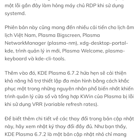
một lỗi gần đây làm hỏng máy chủ RDP khi sử dụng
systemd.
Phiên bản này cũng mang đến nhiều cải tiến cho lịch âm
lịch Việt Nam, Plasma Bigscreen, Plasma
NetworkManager (plasma-nm), xdg-desktop-portal-
kde, trình quản lý in mới, Plasma Welcome, plasma-
keyboard và kde-cli-tools.
Thêm vào đó, KDE Plasma 6.7.2 hứa hẹn sẽ cải thiện
khả năng hỗ trợ thiết lập đa màn hình bằng cách khắc
phục một trong những nguyên nhân phổ biến nhất khiến
trình quản lý cửa sổ và tổng hợp KWin của Plasma bị lỗi
khi sử dụng VRR (variable refresh rates).
Để biết thêm chi tiết về các thay đổi trong bản cập nhật
này, hãy xem nhật ký thay đổi đầy đủ. Như bạn thấy,
KDE Plasma 6.7.2 là một bản cập nhật nhỏ chỉ mang