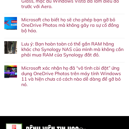
Glass, mặc dù Windows Vista đã làm điều đó
GNOME
Disks
trước với Aero.
cuối
cùng
Không
đã
có
Microsoft cho biết họ sẽ cho phép bạn gỡ bỏ
được
bình
port
luận
OneDrive Photos mà không gây ra sự cố đồng
ở
sang
bộ hóa.
Microsoft
GTK4
tiết
và
Không
lộ
LibAdwaita
có
lý
–
Lưu ý: Bạn hoàn toàn có thể gắn RAM hãng
bình
do
Cùng
luận
khác cho Synology NAS của mình mà không cần
tại
xem
ở
sao
qua
phải mua RAM của Synology đắt đỏ.
Microsoft
Windows
hình
cho
11
Không
ảnh
biết
sẽ
có
đầu
họ
Microsoft xác nhận họ đã “vô tình cài đặt” ứng
không
bình
tiên
sẽ
có
luận
dụng OneDrive Photos trên máy tính Windows
cho
ở
giao
phép
11 và hiện chưa có cách nào dễ dàng để gỡ bỏ
Lưu
diện
bạn
ý:
người
nó.
gỡ
Bạn
dùng
bỏ
hoàn
Không
kiểu
OneDrive
toàn
có
Liquid
Photos
có
bình
Glass,
mà
thể
luận
mặc
không
ở
gắn
dù
gây
Microsoft
RAM
Windows
ra
xác
hãng
Vista
sự
nhận
khác
đã
cố
họ
cho
làm
đồng
đã
Synology
điều
bộ
“vô
NAS
đó