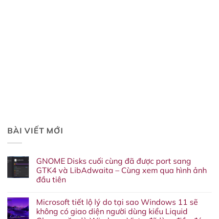
BÀI VIẾT MỚI
GNOME Disks cuối cùng đã được port sang
GTK4 và LibAdwaita – Cùng xem qua hình ảnh
đầu tiên
Không
có
Microsoft tiết lộ lý do tại sao Windows 11 sẽ
bình
luận
không có giao diện người dùng kiểu Liquid
ở