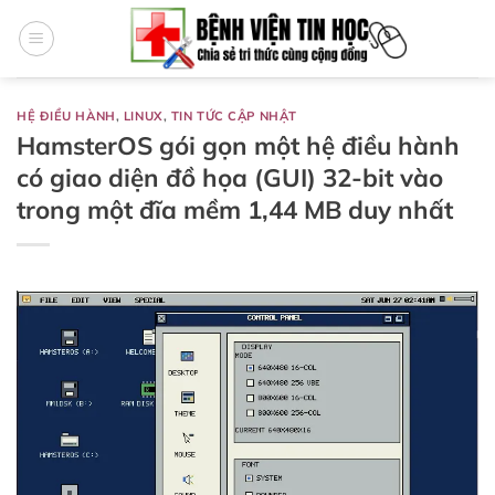
Bỏ
qua
nội
dung
HỆ ĐIỀU HÀNH
,
LINUX
,
TIN TỨC CẬP NHẬT
HamsterOS gói gọn một hệ điều hành
có giao diện đồ họa (GUI) 32-bit vào
trong một đĩa mềm 1,44 MB duy nhất