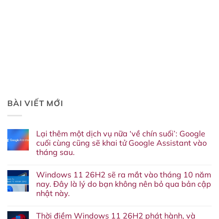
BÀI VIẾT MỚI
Lại thêm một dịch vụ nữa ‘về chín suối’: Google
cuối cùng cũng sẽ khai tử Google Assistant vào
tháng sau.
Không
có
Windows 11 26H2 sẽ ra mắt vào tháng 10 năm
bình
luận
nay. Đây là lý do bạn không nên bỏ qua bản cập
ở
nhật này.
Lại
thêm
Không
một
có
dịch
Thời điềm Windows 11 26H2 phát hành, và
bình
vụ