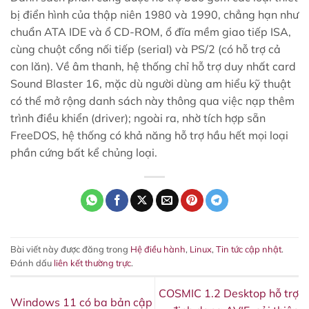
bị điển hình của thập niên 1980 và 1990, chẳng hạn như
chuẩn ATA IDE và ổ CD-ROM, ổ đĩa mềm giao tiếp ISA,
cùng chuột cổng nối tiếp (serial) và PS/2 (có hỗ trợ cả
con lăn). Về âm thanh, hệ thống chỉ hỗ trợ duy nhất card
Sound Blaster 16, mặc dù người dùng am hiểu kỹ thuật
có thể mở rộng danh sách này thông qua việc nạp thêm
trình điều khiển (driver); ngoài ra, nhờ tích hợp sẵn
FreeDOS, hệ thống có khả năng hỗ trợ hầu hết mọi loại
phần cứng bất kể chủng loại.
Bài viết này được đăng trong
Hệ điều hành
,
Linux
,
Tin tức cập nhật
.
Đánh dấu
liên kết thường trực
.
COSMIC 1.2 Desktop hỗ trợ
Windows 11 có ba bản cập