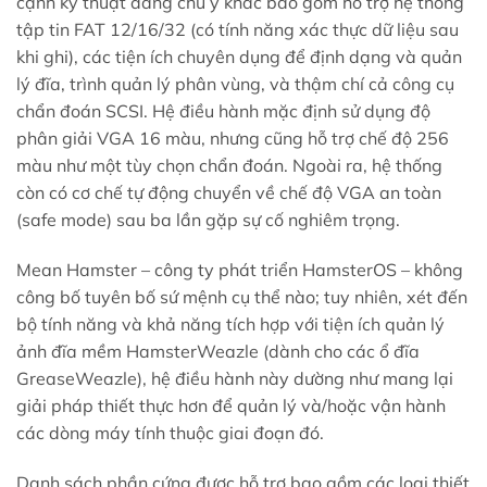
cạnh kỹ thuật đáng chú ý khác bao gồm hỗ trợ hệ thống
tập tin FAT 12/16/32 (có tính năng xác thực dữ liệu sau
khi ghi), các tiện ích chuyên dụng để định dạng và quản
lý đĩa, trình quản lý phân vùng, và thậm chí cả công cụ
chẩn đoán SCSI. Hệ điều hành mặc định sử dụng độ
phân giải VGA 16 màu, nhưng cũng hỗ trợ chế độ 256
màu như một tùy chọn chẩn đoán. Ngoài ra, hệ thống
còn có cơ chế tự động chuyển về chế độ VGA an toàn
(safe mode) sau ba lần gặp sự cố nghiêm trọng.
Mean Hamster – công ty phát triển HamsterOS – không
công bố tuyên bố sứ mệnh cụ thể nào; tuy nhiên, xét đến
bộ tính năng và khả năng tích hợp với tiện ích quản lý
ảnh đĩa mềm HamsterWeazle (dành cho các ổ đĩa
GreaseWeazle), hệ điều hành này dường như mang lại
giải pháp thiết thực hơn để quản lý và/hoặc vận hành
các dòng máy tính thuộc giai đoạn đó.
Danh sách phần cứng được hỗ trợ bao gồm các loại thiết