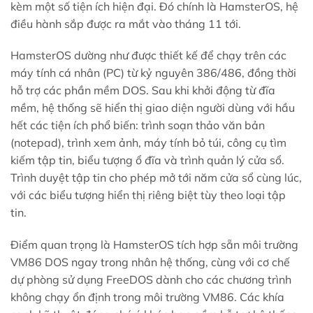
kèm một số tiện ích hiện đại. Đó chính là HamsterOS, hệ
điều hành sắp được ra mắt vào tháng 11 tới.
HamsterOS dường như được thiết kế để chạy trên các
máy tính cá nhân (PC) từ kỷ nguyên 386/486, đồng thời
hỗ trợ các phần mềm DOS. Sau khi khởi động từ đĩa
mềm, hệ thống sẽ hiển thị giao diện người dùng với hầu
hết các tiện ích phổ biến: trình soạn thảo văn bản
(notepad), trình xem ảnh, máy tính bỏ túi, công cụ tìm
kiếm tập tin, biểu tượng ổ đĩa và trình quản lý cửa sổ.
Trình duyệt tập tin cho phép mở tới năm cửa sổ cùng lúc,
với các biểu tượng hiển thị riêng biệt tùy theo loại tập
tin.
Điểm quan trọng là HamsterOS tích hợp sẵn môi trường
VM86 DOS ngay trong nhân hệ thống, cùng với cơ chế
dự phòng sử dụng FreeDOS dành cho các chương trình
không chạy ổn định trong môi trường VM86. Các khía