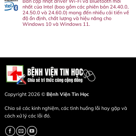
Bản cập nhật driver Wi-Fi và Bluetooth mới
tháng
Windows
bình
khai
10
11
luận
nhất của Intel (bao gồm các phiên bản 24.40.0,
tử
năm
26H2
ở
Google
24.50.0 và 24.60.0) mang đến nhiều cải tiến về
nay.
phát
Cuối
Assistant
Đây
hành,
cùng
độ ổn định, chất lượng và hiệu năng cho
vào
là
và
cũng
tháng
Windows 10 và Windows 11.
lý
những
hiểu
sau.
do
cải
tại
Không
bạn
tiến
sao
có
không
đáng
VLC
bình
nên
có
lại
luận
bỏ
nào
từ
ở
qua
sắp
chối
Bản
bản
xuất
kiếm
cập
cập
hiện.
tiền
nhật
nhật
—
driver
này.
và
Wi-
đó
Fi
là
và
một
Bluetooth
nước
mới
đi
nhất
thiên
của
tài.
Intel
Copyright 2026 ©
Bệnh Viện Tin Học
(bao
gồm
các
Chia sẻ các kinh nghiệm, các tình huống lỗi hay gặp và
phiên
bản
cách xử lý các lỗi đó.
24.40.0,
24.50.0
và
24.60.0)
mang