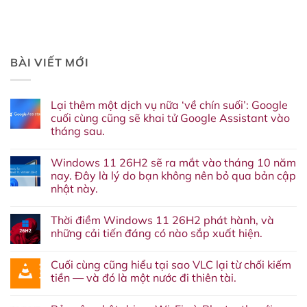
BÀI VIẾT MỚI
Lại thêm một dịch vụ nữa ‘về chín suối’: Google
cuối cùng cũng sẽ khai tử Google Assistant vào
tháng sau.
Không
có
Windows 11 26H2 sẽ ra mắt vào tháng 10 năm
bình
luận
nay. Đây là lý do bạn không nên bỏ qua bản cập
ở
nhật này.
Lại
thêm
Không
một
có
dịch
Thời điềm Windows 11 26H2 phát hành, và
bình
vụ
luận
những cải tiến đáng có nào sắp xuất hiện.
nữa
ở
‘về
Windows
Không
chín
11
có
suối’:
Cuối cùng cũng hiểu tại sao VLC lại từ chối kiếm
26H2
bình
Google
sẽ
luận
tiền — và đó là một nước đi thiên tài.
cuối
ra
ở
cùng
mắt
Thời
Không
cũng
vào
điềm
có
sẽ