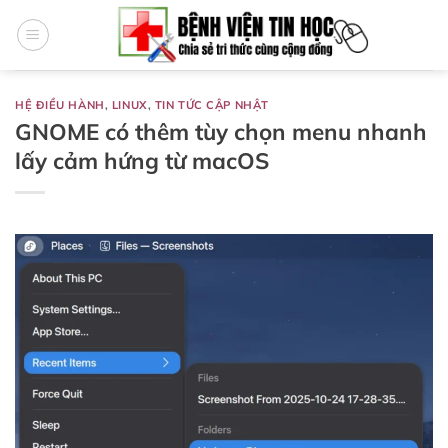
Bỏ
qua
nội
dung
HỆ ĐIỀU HÀNH
,
LINUX
,
TIN TỨC CẬP NHẬT
GNOME có thêm tùy chọn menu nhanh
lấy cảm hứng từ macOS