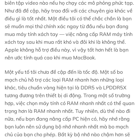
biên tập video nào nếu họ chạy các mô phỏng phức tạp.
Như đã đề cập, hãy trao đổi với các chuyên gia khác về
điều gì là tốt nhất. Một điều tôi có thể chắc chắn là bạn
sẽ muốn mọi thứ chính xác ngay từ đầu nếu bạn đang
mua máy tính xách tay — việc nâng cấp RAM máy tính
xách tay sau khi mua rất khó và đôi khi là không thể.
Apple không hỗ trợ điều này, vì vậy tốt hơn hết là bạn
nên ước tính quá cao khi mua MacBook.
Một yếu tố tôi chưa đề cập đến là tốc độ. Một số bo
mạch chủ hỗ trợ các loại RAM nhanh hơn những loại
khác, tiêu chuẩn vàng hiện tại là DDR5 và LPDDR5X
tương đương trên thiết bị di động. Trong một số trường
hợp, việc chọn máy tính có RAM nhanh nhất có thể quan
trọng hơn là RAM nhanh nhất. Tuy nhiên, dù thế nào đi
nữa, nếu bạn đang nâng cấp PC hiện có, hãy nhớ rằng
bạn luôn nên sử dụng bộ nhớ nhanh nhất mà bo mạch
chủ của bạn cho phép. Bất kỳ bộ nhớ nào chậm hơn sẽ