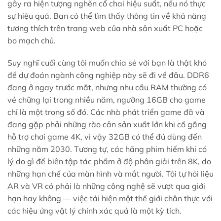
gây ra hiện tượng nghẽn cổ chai hiệu suất, nếu nó thực
sự hiệu quả. Bạn có thể tìm thấy thông tin về khả năng
tương thích trên trang web của nhà sản xuất PC hoặc
bo mạch chủ.
Suy nghĩ cuối cùng tôi muốn chia sẻ với bạn là thật khó
để dự đoán ngành công nghiệp này sẽ đi về đâu. DDR6
đang ở ngay trước mắt, nhưng nhu cầu RAM thường có
vẻ chững lại trong nhiều năm, ngưỡng 16GB cho game
chỉ là một trong số đó. Các nhà phát triển game đã và
đang gặp phải những rào cản sản xuất lớn khi cố gắng
hỗ trợ chơi game 4K, vì vậy 32GB có thể đủ dùng đến
những năm 2030. Tương tự, các hãng phim hiếm khi có
lý do gì để biên tập tác phẩm ở độ phân giải trên 8K, do
những hạn chế của màn hình và mắt người. Tôi tự hỏi liệu
AR và VR có phải là những công nghệ sẽ vượt qua giới
hạn hay không — việc tái hiện một thế giới chân thực với
các hiệu ứng vật lý chính xác quả là một kỳ tích.