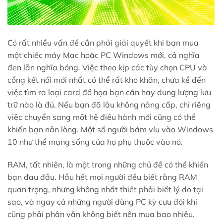
Có rất nhiều vấn đề cần phải giải quyết khi bạn mua
một chiếc máy Mac hoặc PC Windows mới, cả nghĩa
đen lẫn nghĩa bóng. Việc theo kịp các tùy chọn CPU và
cổng kết nối mới nhất có thể rất khó khăn, chưa kể đến
việc tìm ra loại card đồ họa bạn cần hay dung lượng lưu
trữ nào là đủ. Nếu bạn đã lâu không nâng cấp, chỉ riêng
việc chuyển sang một hệ điều hành mới cũng có thể
khiến bạn nản lòng. Một số người bám víu vào Windows
10 như thể mạng sống của họ phụ thuộc vào nó.
RAM, tất nhiên, là một trong những chủ đề có thể khiến
bạn đau đầu. Hầu hết mọi người đều biết rằng RAM
quan trọng, nhưng không nhất thiết phải biết lý do tại
sao, và ngay cả những người dùng PC kỳ cựu đôi khi
cũng phải phân vân không biết nên mua bao nhiêu.