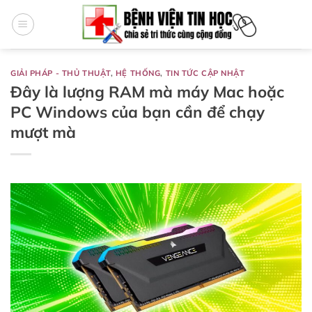
Bỏ
qua
nội
dung
GIẢI PHÁP - THỦ THUẬT
,
HỆ THỐNG
,
TIN TỨC CẬP NHẬT
Đây là lượng RAM mà máy Mac hoặc
PC Windows của bạn cần để chạy
mượt mà