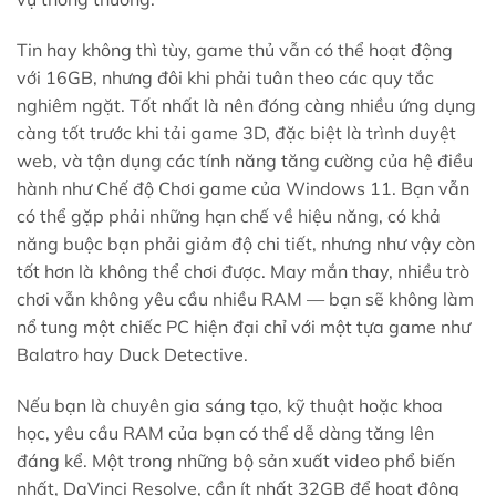
Tin hay không thì tùy, game thủ vẫn có thể hoạt động
với 16GB, nhưng đôi khi phải tuân theo các quy tắc
nghiêm ngặt. Tốt nhất là nên đóng càng nhiều ứng dụng
càng tốt trước khi tải game 3D, đặc biệt là trình duyệt
web, và tận dụng các tính năng tăng cường của hệ điều
hành như Chế độ Chơi game của Windows 11. Bạn vẫn
có thể gặp phải những hạn chế về hiệu năng, có khả
năng buộc bạn phải giảm độ chi tiết, nhưng như vậy còn
tốt hơn là không thể chơi được. May mắn thay, nhiều trò
chơi vẫn không yêu cầu nhiều RAM — bạn sẽ không làm
nổ tung một chiếc PC hiện đại chỉ với một tựa game như
Balatro hay Duck Detective.
Nếu bạn là chuyên gia sáng tạo, kỹ thuật hoặc khoa
học, yêu cầu RAM của bạn có thể dễ dàng tăng lên
đáng kể. Một trong những bộ sản xuất video phổ biến
nhất, DaVinci Resolve, cần ít nhất 32GB để hoạt động