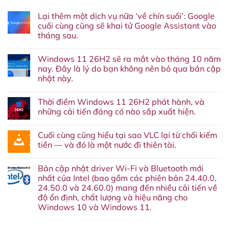
Lại thêm một dịch vụ nữa ‘về chín suối’: Google
cuối cùng cũng sẽ khai tử Google Assistant vào
tháng sau.
Không
có
Windows 11 26H2 sẽ ra mắt vào tháng 10 năm
bình
luận
nay. Đây là lý do bạn không nên bỏ qua bản cập
ở
nhật này.
Lại
thêm
Không
một
có
dịch
Thời điềm Windows 11 26H2 phát hành, và
bình
vụ
luận
những cải tiến đáng có nào sắp xuất hiện.
nữa
ở
‘về
Windows
Không
chín
11
có
suối’:
Cuối cùng cũng hiểu tại sao VLC lại từ chối kiếm
26H2
bình
Google
sẽ
luận
tiền — và đó là một nước đi thiên tài.
cuối
ra
ở
cùng
mắt
Thời
Không
cũng
vào
điềm
có
sẽ
Bản cập nhật driver Wi-Fi và Bluetooth mới
tháng
Windows
bình
khai
10
11
luận
nhất của Intel (bao gồm các phiên bản 24.40.0,
tử
năm
26H2
ở
Google
24.50.0 và 24.60.0) mang đến nhiều cải tiến về
nay.
phát
Cuối
Assistant
Đây
hành,
cùng
độ ổn định, chất lượng và hiệu năng cho
vào
là
và
cũng
tháng
Windows 10 và Windows 11.
lý
những
hiểu
sau.
do
cải
tại
Không
bạn
tiến
sao
có
không
đáng
VLC