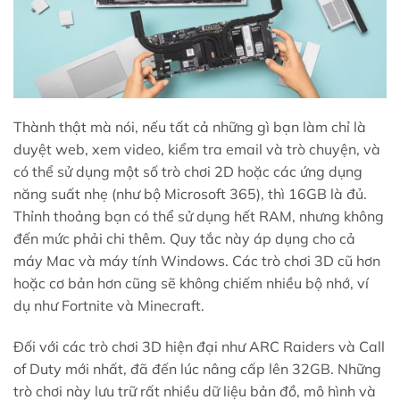
Thành thật mà nói, nếu tất cả những gì bạn làm chỉ là
duyệt web, xem video, kiểm tra email và trò chuyện, và
có thể sử dụng một số trò chơi 2D hoặc các ứng dụng
năng suất nhẹ (như bộ Microsoft 365), thì 16GB là đủ.
Thỉnh thoảng bạn có thể sử dụng hết RAM, nhưng không
đến mức phải chi thêm. Quy tắc này áp dụng cho cả
máy Mac và máy tính Windows. Các trò chơi 3D cũ hơn
hoặc cơ bản hơn cũng sẽ không chiếm nhiều bộ nhớ, ví
dụ như Fortnite và Minecraft.
Đối với các trò chơi 3D hiện đại như ARC Raiders và Call
of Duty mới nhất, đã đến lúc nâng cấp lên 32GB. Những
trò chơi này lưu trữ rất nhiều dữ liệu bản đồ, mô hình và