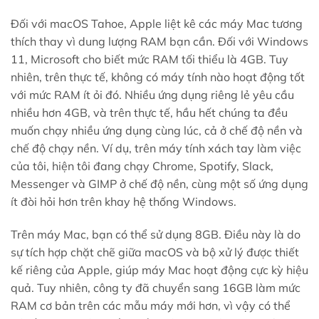
Đối với macOS Tahoe, Apple liệt kê các máy Mac tương
thích thay vì dung lượng RAM bạn cần. Đối với Windows
11, Microsoft cho biết mức RAM tối thiểu là 4GB. Tuy
nhiên, trên thực tế, không có máy tính nào hoạt động tốt
với mức RAM ít ỏi đó. Nhiều ứng dụng riêng lẻ yêu cầu
nhiều hơn 4GB, và trên thực tế, hầu hết chúng ta đều
muốn chạy nhiều ứng dụng cùng lúc, cả ở chế độ nền và
chế độ chạy nền. Ví dụ, trên máy tính xách tay làm việc
của tôi, hiện tôi đang chạy Chrome, Spotify, Slack,
Messenger và GIMP ở chế độ nền, cùng một số ứng dụng
ít đòi hỏi hơn trên khay hệ thống Windows.
Trên máy Mac, bạn có thể sử dụng 8GB. Điều này là do
sự tích hợp chặt chẽ giữa macOS và bộ xử lý được thiết
kế riêng của Apple, giúp máy Mac hoạt động cực kỳ hiệu
quả. Tuy nhiên, công ty đã chuyển sang 16GB làm mức
RAM cơ bản trên các mẫu máy mới hơn, vì vậy có thể