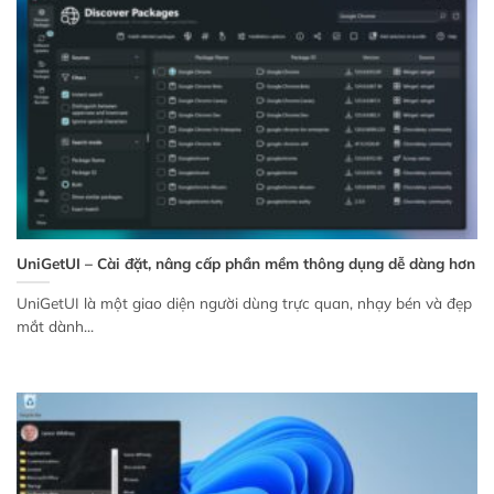
UniGetUI – Cài đặt, nâng cấp phần mềm thông dụng dễ dàng hơn
UniGetUI là một giao diện người dùng trực quan, nhạy bén và đẹp
mắt dành...