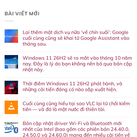
BÀI VIẾT MỚI
Lại thêm một dịch vụ nữa ‘về chín suối’: Google
cuối cùng cũng sẽ khai tử Google Assistant vào
tháng sau.
Không
có
Windows 11 26H2 sẽ ra mắt vào tháng 10 năm
bình
luận
nay. Đây là lý do bạn không nên bỏ qua bản cập
ở
nhật này.
Lại
thêm
Không
một
có
dịch
Thời điềm Windows 11 26H2 phát hành, và
bình
vụ
luận
những cải tiến đáng có nào sắp xuất hiện.
nữa
ở
‘về
Windows
Không
chín
11
có
suối’:
Cuối cùng cũng hiểu tại sao VLC lại từ chối kiếm
26H2
bình
Google
sẽ
luận
tiền — và đó là một nước đi thiên tài.
cuối
ra
ở
cùng
mắt
Thời
Không
cũng
vào
điềm
có
sẽ
Bản cập nhật driver Wi-Fi và Bluetooth mới
tháng
Windows
bình
khai
10
11
luận
nhất của Intel (bao gồm các phiên bản 24.40.0,
tử
năm
26H2
ở
Google
24.50.0 và 24.60.0) mang đến nhiều cải tiến về
nay.
phát
Cuối