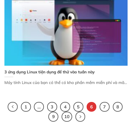
3 ứng dụng Linux tiện dụng để thử vào tuần này
Máy tính Linux của bạn có thể có kho phần mềm miễn phí và mã...
1
…
3
4
5
6
7
8
9
10