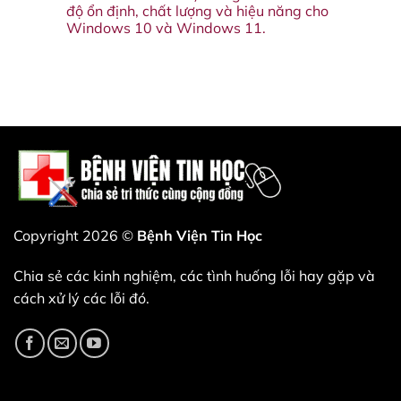
Assistant
Đây
hành,
cùng
độ ổn định, chất lượng và hiệu năng cho
vào
là
và
cũng
tháng
Windows 10 và Windows 11.
lý
những
hiểu
sau.
do
cải
tại
Không
bạn
tiến
sao
có
không
đáng
VLC
bình
nên
có
lại
luận
bỏ
nào
từ
ở
qua
sắp
chối
Bản
bản
xuất
kiếm
cập
cập
hiện.
tiền
nhật
nhật
—
driver
này.
và
Wi-
đó
Fi
là
và
một
Bluetooth
nước
mới
đi
nhất
thiên
của
tài.
Intel
Copyright 2026 ©
Bệnh Viện Tin Học
(bao
gồm
các
Chia sẻ các kinh nghiệm, các tình huống lỗi hay gặp và
phiên
bản
cách xử lý các lỗi đó.
24.40.0,
24.50.0
và
24.60.0)
mang
đến
nhiều
cải
tiến