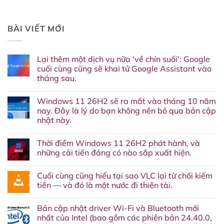
BÀI VIẾT MỚI
Lại thêm một dịch vụ nữa ‘về chín suối’: Google
cuối cùng cũng sẽ khai tử Google Assistant vào
tháng sau.
Không
có
Windows 11 26H2 sẽ ra mắt vào tháng 10 năm
bình
luận
nay. Đây là lý do bạn không nên bỏ qua bản cập
ở
nhật này.
Lại
thêm
Không
một
có
dịch
Thời điềm Windows 11 26H2 phát hành, và
bình
vụ
luận
những cải tiến đáng có nào sắp xuất hiện.
nữa
ở
‘về
Windows
Không
chín
11
có
suối’:
Cuối cùng cũng hiểu tại sao VLC lại từ chối kiếm
26H2
bình
Google
sẽ
luận
tiền — và đó là một nước đi thiên tài.
cuối
ra
ở
cùng
mắt
Thời
Không
cũng
vào
điềm
có
sẽ
Bản cập nhật driver Wi-Fi và Bluetooth mới
tháng
Windows
bình
khai
10
11
luận
nhất của Intel (bao gồm các phiên bản 24.40.0,
tử
năm
26H2
ở