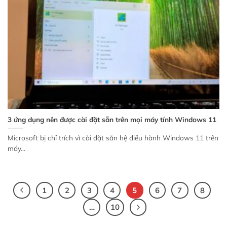
3 ứng dụng nên được cài đặt sẵn trên mọi máy tính Windows 11
Microsoft bị chỉ trích vì cài đặt sẵn hệ điều hành Windows 11 trên
máy...
1
2
3
4
5
6
7
8
…
10