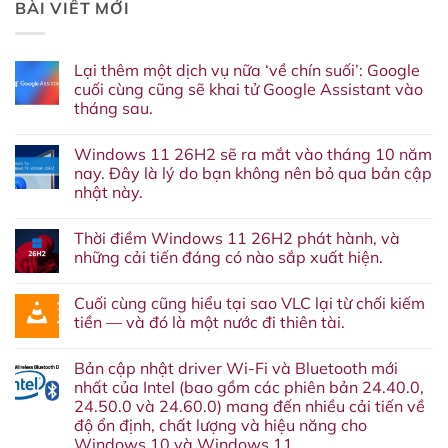
BÀI VIẾT MỚI
Lại thêm một dịch vụ nữa ‘về chín suối’: Google
cuối cùng cũng sẽ khai tử Google Assistant vào
tháng sau.
Không
có
Windows 11 26H2 sẽ ra mắt vào tháng 10 năm
bình
luận
nay. Đây là lý do bạn không nên bỏ qua bản cập
ở
nhật này.
Lại
thêm
Không
một
có
dịch
Thời điềm Windows 11 26H2 phát hành, và
bình
vụ
luận
những cải tiến đáng có nào sắp xuất hiện.
nữa
ở
‘về
Windows
Không
chín
11
có
suối’:
Cuối cùng cũng hiểu tại sao VLC lại từ chối kiếm
26H2
bình
Google
sẽ
luận
tiền — và đó là một nước đi thiên tài.
cuối
ra
ở
cùng
mắt
Thời
Không
cũng
vào
điềm
có
sẽ
Bản cập nhật driver Wi-Fi và Bluetooth mới
tháng
Windows
bình
khai
10
11
luận
nhất của Intel (bao gồm các phiên bản 24.40.0,
tử
năm
26H2
ở
Google
24.50.0 và 24.60.0) mang đến nhiều cải tiến về
nay.
phát
Cuối
Assistant
Đây
hành,
cùng
độ ổn định, chất lượng và hiệu năng cho
vào
là
và
cũng
tháng
Windows 10 và Windows 11.
lý
những
hiểu