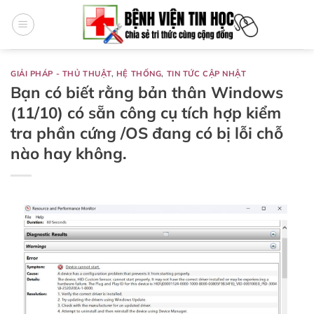
Bỏ
qua
nội
dung
GIẢI PHÁP - THỦ THUẬT
,
HỆ THỐNG
,
TIN TỨC CẬP NHẬT
Bạn có biết rằng bản thân Windows
(11/10) có sẵn công cụ tích hợp kiểm
tra phần cứng /OS đang có bị lỗi chỗ
nào hay không.