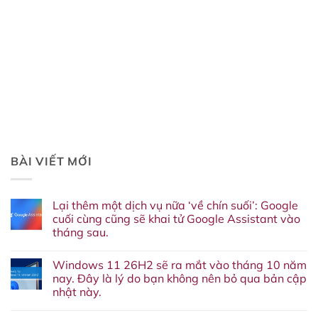
BÀI VIẾT MỚI
Lại thêm một dịch vụ nữa ‘về chín suối’: Google
cuối cùng cũng sẽ khai tử Google Assistant vào
tháng sau.
Không
có
Windows 11 26H2 sẽ ra mắt vào tháng 10 năm
bình
luận
nay. Đây là lý do bạn không nên bỏ qua bản cập
ở
nhật này.
Lại
thêm
Không
một
có