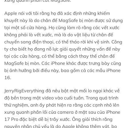
xung quanh phần cắt MagSafe.
Apple nói với tôi rằng họ đã xác định những khiếm
khuyết này là do chân đế MagSafe bị mòn được sử dụng
tại một số cửa hàng. Họ cũng làm rõ rằng các vết xước
không phải là vết xước, mà là do vật liệu từ chân đế
chuyển sang điện thoại, có thể tháo rời khi vệ sinh. Công
ty cho biết họ đang nỗ lực giải quyết những vấn đề này
tại các cửa hàng, có thể bằng cách thay thế chân đế
MagSafe bị mòn. Các iPhone khác được trưng bày cũng
bị ảnh hưởng bởi điều này, bao gồm cả các mẫu iPhone
16.
JerryRigEverything đã nêu bật một mối lo ngại khác về
độ bền trong một video vào cuối tuần. Trong quá trình
thử nghiệm, anh ấy phát hiện ra rằng các cạnh nhô lên
xung quanh phần lồi của camera ở mặt sau của iPhone
17 Pro đặc biệt dễ bị trầy xước. Ông giải thích rằng
nguyên nhân chủ yếu là do Apple không thêm vát, bo