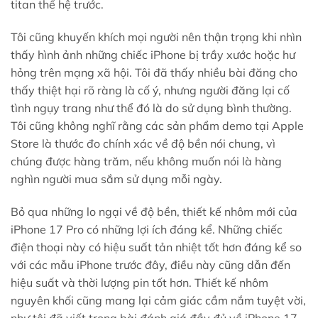
titan thế hệ trước.
Tôi cũng khuyến khích mọi người nên thận trọng khi nhìn
thấy hình ảnh những chiếc iPhone bị trầy xước hoặc hư
hỏng trên mạng xã hội. Tôi đã thấy nhiều bài đăng cho
thấy thiệt hại rõ ràng là cố ý, nhưng người đăng lại cố
tình ngụy trang như thể đó là do sử dụng bình thường.
Tôi cũng không nghĩ rằng các sản phẩm demo tại Apple
Store là thước đo chính xác về độ bền nói chung, vì
chúng được hàng trăm, nếu không muốn nói là hàng
nghìn người mua sắm sử dụng mỗi ngày.
Bỏ qua những lo ngại về độ bền, thiết kế nhôm mới của
iPhone 17 Pro có những lợi ích đáng kể. Những chiếc
điện thoại này có hiệu suất tản nhiệt tốt hơn đáng kể so
với các mẫu iPhone trước đây, điều này cũng dẫn đến
hiệu suất và thời lượng pin tốt hơn. Thiết kế nhôm
nguyên khối cũng mang lại cảm giác cầm nắm tuyệt vời,
như tôi đã viết trong bài đánh giá đầy đủ về iPhone 17