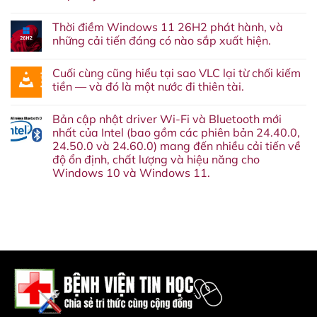
thêm
Không
một
có
dịch
Thời điềm Windows 11 26H2 phát hành, và
bình
vụ
luận
những cải tiến đáng có nào sắp xuất hiện.
nữa
ở
‘về
Windows
Không
chín
11
có
suối’:
Cuối cùng cũng hiểu tại sao VLC lại từ chối kiếm
26H2
bình
Google
sẽ
luận
tiền — và đó là một nước đi thiên tài.
cuối
ra
ở
cùng
mắt
Thời
Không
cũng
vào
điềm
có
sẽ
Bản cập nhật driver Wi-Fi và Bluetooth mới
tháng
Windows
bình
khai
10
11
luận
nhất của Intel (bao gồm các phiên bản 24.40.0,
tử
năm
26H2
ở
Google
24.50.0 và 24.60.0) mang đến nhiều cải tiến về
nay.
phát
Cuối
Assistant
Đây
hành,
cùng
độ ổn định, chất lượng và hiệu năng cho
vào
là
và
cũng
tháng
Windows 10 và Windows 11.
lý
những
hiểu
sau.
do
cải
tại
Không
bạn
tiến
sao
có
không
đáng
VLC
bình
nên
có
lại
luận
bỏ
nào
từ
ở
qua
sắp
chối
Bản
bản
xuất
kiếm
cập
cập
hiện.
tiền
nhật
nhật
—
driver
này.
và
Wi-
đó
Fi
là
và
một
Bluetooth
nước
mới
đi
nhất