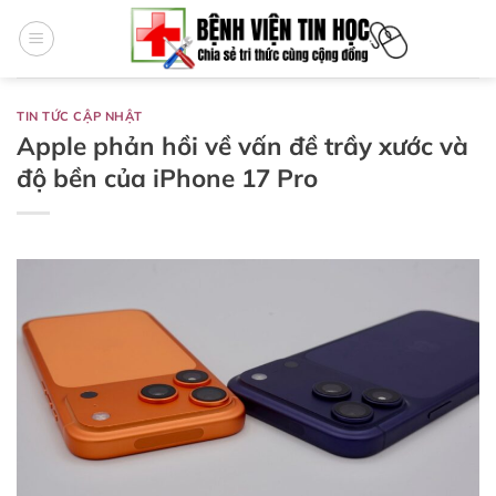
Bỏ
qua
nội
dung
TIN TỨC CẬP NHẬT
Apple phản hồi về vấn đề trầy xước và
độ bền của iPhone 17 Pro