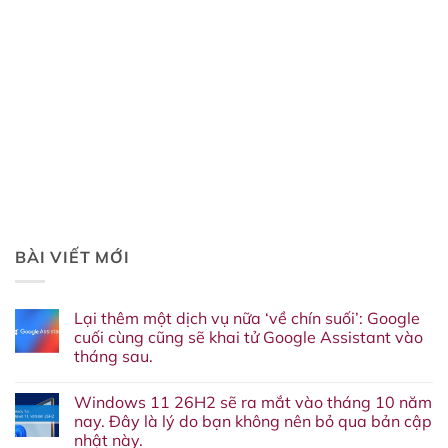
BÀI VIẾT MỚI
Lại thêm một dịch vụ nữa ‘về chín suối’: Google
cuối cùng cũng sẽ khai tử Google Assistant vào
tháng sau.
Không
có
Windows 11 26H2 sẽ ra mắt vào tháng 10 năm
bình
luận
nay. Đây là lý do bạn không nên bỏ qua bản cập
ở
nhật này.
Lại