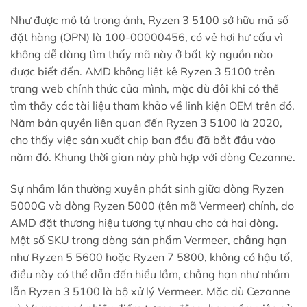
Như được mô tả trong ảnh, Ryzen 3 5100 sở hữu mã số
đặt hàng (OPN) là 100-00000456, có vẻ hơi hư cấu vì
không dễ dàng tìm thấy mã này ở bất kỳ nguồn nào
được biết đến. AMD không liệt kê Ryzen 3 5100 trên
trang web chính thức của mình, mặc dù đôi khi có thể
tìm thấy các tài liệu tham khảo về linh kiện OEM trên đó.
Năm bản quyền liên quan đến Ryzen 3 5100 là 2020,
cho thấy việc sản xuất chip ban đầu đã bắt đầu vào
năm đó. Khung thời gian này phù hợp với dòng Cezanne.
Sự nhầm lẫn thường xuyên phát sinh giữa dòng Ryzen
5000G và dòng Ryzen 5000 (tên mã Vermeer) chính, do
AMD đặt thương hiệu tương tự nhau cho cả hai dòng.
Một số SKU trong dòng sản phẩm Vermeer, chẳng hạn
như Ryzen 5 5600 hoặc Ryzen 7 5800, không có hậu tố,
điều này có thể dẫn đến hiểu lầm, chẳng hạn như nhầm
lẫn Ryzen 3 5100 là bộ xử lý Vermeer. Mặc dù Cezanne