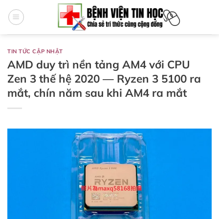
Bỏ
qua
nội
dung
TIN TỨC CẬP NHẬT
AMD duy trì nền tảng AM4 với CPU
Zen 3 thế hệ 2020 — Ryzen 3 5100 ra
mắt, chín năm sau khi AM4 ra mắt