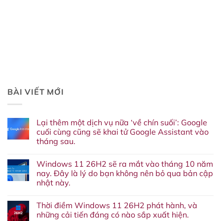
BÀI VIẾT MỚI
Lại thêm một dịch vụ nữa ‘về chín suối’: Google
cuối cùng cũng sẽ khai tử Google Assistant vào
tháng sau.
Không
có
Windows 11 26H2 sẽ ra mắt vào tháng 10 năm
bình
luận
nay. Đây là lý do bạn không nên bỏ qua bản cập
ở
nhật này.
Lại
thêm
Không
một
có
dịch
Thời điềm Windows 11 26H2 phát hành, và
bình
vụ
luận
những cải tiến đáng có nào sắp xuất hiện.
nữa
ở