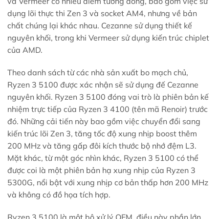
và Vermeer có nhiều điểm tương đồng, bao gồm việc sử
dụng lõi thực thi Zen 3 và socket AM4, nhưng về bản
chất chúng lại khác nhau. Cezanne sử dụng thiết kế
nguyên khối, trong khi Vermeer sử dụng kiến ​​trúc chiplet
của AMD.
Theo danh sách từ các nhà sản xuất bo mạch chủ,
Ryzen 3 5100 được xác nhận sẽ sử dụng đế Cezanne
nguyên khối. Ryzen 3 5100 đóng vai trò là phiên bản kế
nhiệm trực tiếp của Ryzen 3 4100 (tên mã Renoir) trước
đó. Những cải tiến này bao gồm việc chuyển đổi sang
kiến ​​trúc lõi Zen 3, tăng tốc độ xung nhịp boost thêm
200 MHz và tăng gấp đôi kích thước bộ nhớ đệm L3.
Mặt khác, từ một góc nhìn khác, Ryzen 3 5100 có thể
được coi là một phiên bản hạ xung nhịp của Ryzen 3
5300G, nổi bật với xung nhịp cơ bản thấp hơn 200 MHz
và không có đồ họa tích hợp.
Ryzen 3 5100 là một bộ xử lý OEM, điều này phần lớn