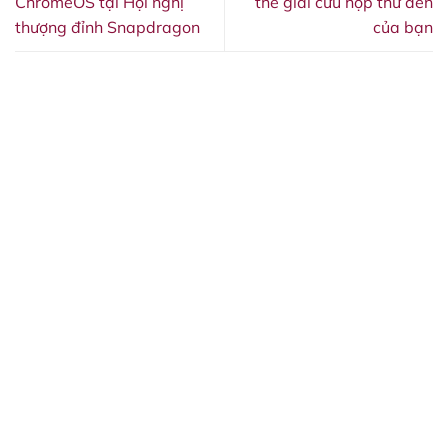
ChromeOS tại Hội nghị
thể giải cứu hộp thư đến
thượng đỉnh Snapdragon
của bạn