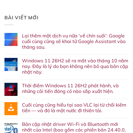
BÀI VIẾT MỚI
Lại thêm một dịch vụ nữa ‘về chín suối’: Google
cuối cùng cũng sẽ khai tử Google Assistant vào
tháng sau.
Không
có
Windows 11 26H2 sẽ ra mắt vào tháng 10 năm
bình
luận
nay. Đây là lý do bạn không nên bỏ qua bản cập
ở
nhật này.
Lại
thêm
Không
một
có
dịch
Thời điềm Windows 11 26H2 phát hành, và
bình
vụ
luận
những cải tiến đáng có nào sắp xuất hiện.
nữa
ở
‘về
Windows
Không
chín
11
có
suối’:
Cuối cùng cũng hiểu tại sao VLC lại từ chối kiếm
26H2
bình
Google
sẽ
luận
tiền — và đó là một nước đi thiên tài.
cuối
ra
ở
cùng
mắt
Thời
Không
cũng
vào
điềm
có
sẽ
Bản cập nhật driver Wi-Fi và Bluetooth mới
tháng
Windows
bình
khai
10
11
luận
nhất của Intel (bao gồm các phiên bản 24.40.0,
tử
năm
26H2
ở