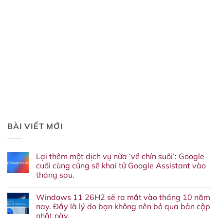
BÀI VIẾT MỚI
Lại thêm một dịch vụ nữa ‘về chín suối’: Google
cuối cùng cũng sẽ khai tử Google Assistant vào
tháng sau.
Không
có
Windows 11 26H2 sẽ ra mắt vào tháng 10 năm
bình
luận
nay. Đây là lý do bạn không nên bỏ qua bản cập
ở
nhật này.
Lại