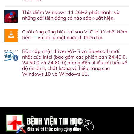
thêm
Không
một
có
dịch
Thời điềm Windows 11 26H2 phát hành, và
bình
vụ
luận
những cải tiến đáng có nào sắp xuất hiện.
nữa
ở
‘về
Windows
Không
chín
11
có
suối’:
Cuối cùng cũng hiểu tại sao VLC lại từ chối kiếm
26H2
bình
Google
sẽ
luận
tiền — và đó là một nước đi thiên tài.
cuối
ra
ở
cùng
mắt
Thời
Không
cũng
vào
điềm
có
sẽ
Bản cập nhật driver Wi-Fi và Bluetooth mới
tháng
Windows
bình
khai
10
11
luận
nhất của Intel (bao gồm các phiên bản 24.40.0,
tử
năm
26H2
ở
Google
24.50.0 và 24.60.0) mang đến nhiều cải tiến về
nay.
phát
Cuối
Assistant
Đây
hành,
cùng
độ ổn định, chất lượng và hiệu năng cho
vào
là
và
cũng
tháng
Windows 10 và Windows 11.
lý
những
hiểu
sau.
do
cải
tại
Không
bạn
tiến
sao
có
không
đáng
VLC
bình
nên
có
lại
luận
bỏ
nào
từ
ở
qua
sắp
chối
Bản
bản
xuất
kiếm
cập
cập
hiện.
tiền
nhật
nhật
—
driver
này.
và
Wi-
đó
Fi
là
và
một
Bluetooth
nước
mới
đi