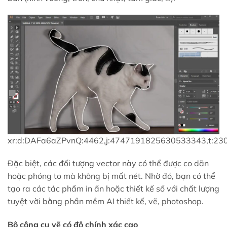
xr:d:DAFa6aZPvnQ:4462,j:4747191825630533343,t:23
Đặc biệt, các đối tượng vector này có thể được co dãn
hoặc phóng to mà không bị mất nét. Nhờ đó, bạn có thể
tạo ra các tác phẩm in ấn hoặc thiết kế số với chất lượng
tuyệt vời bằng phần mềm AI thiết kế, vẽ, photoshop.
Bộ công cụ vẽ có độ chính xác cao