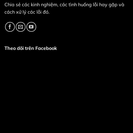
các
Chia sẻ các kinh nghiệm, các tình huống lỗi hay gặp và
phiên
bản
cách xử lý các lỗi đó.
24.40.0,
24.50.0
và
24.60.0)
mang
đến
nhiều
cải
tiến
Theo dõi trên Facebook
về
độ
ổn
định,
chất
lượng
và
hiệu
năng
cho
Windows
10
và
Windows
11.