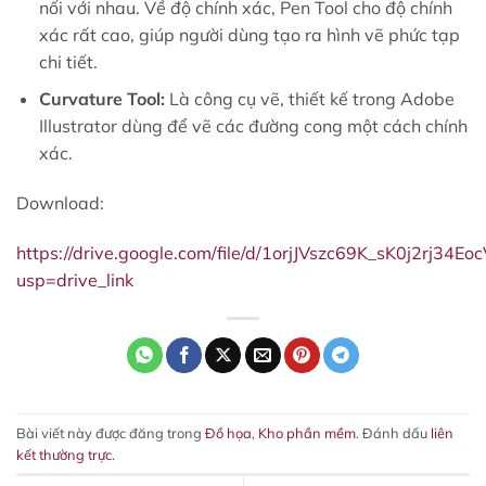
nối với nhau. Về độ chính xác, Pen Tool cho độ chính
xác rất cao, giúp người dùng tạo ra hình vẽ phức tạp
chi tiết.
Curvature Tool:
Là công cụ vẽ, thiết kế trong Adobe
Illustrator dùng để vẽ các đường cong một cách chính
xác.
Download:
https://drive.google.com/file/d/1orjJVszc69K_sK0j2rj34E
usp=drive_link
Bài viết này được đăng trong
Đồ họa
,
Kho phần mềm
. Đánh dấu
liên
kết thường trực
.