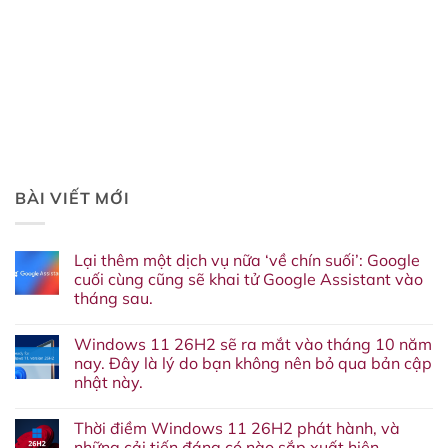
BÀI VIẾT MỚI
Lại thêm một dịch vụ nữa ‘về chín suối’: Google
cuối cùng cũng sẽ khai tử Google Assistant vào
tháng sau.
Không
có
Windows 11 26H2 sẽ ra mắt vào tháng 10 năm
bình
luận
nay. Đây là lý do bạn không nên bỏ qua bản cập
ở
nhật này.
Lại
thêm
Không
một
có
dịch
Thời điềm Windows 11 26H2 phát hành, và
bình
vụ
luận
những cải tiến đáng có nào sắp xuất hiện.