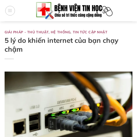
Bỏ
qua
nội
dung
GIẢI PHÁP - THỦ THUẬT
,
HỆ THỐNG
,
TIN TỨC CẬP NHẬT
5 lý do khiến internet của bạn chạy
chậm