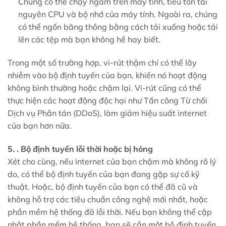
Chúng có thể chạy ngầm trên máy tính, tiêu tốn tài
nguyên CPU và bộ nhớ của máy tính. Ngoài ra, chúng
có thể ngốn băng thông bằng cách tải xuống hoặc tải
lên các tệp mà bạn không hề hay biết.
Trong một số trường hợp, vi-rút thậm chí có thể lây
nhiễm vào bộ định tuyến của bạn, khiến nó hoạt động
không bình thường hoặc chậm lại. Vi-rút cũng có thể
thực hiện các hoạt động độc hại như Tấn công Từ chối
Dịch vụ Phân tán (DDoS), làm giảm hiệu suất internet
của bạn hơn nữa.
5. . Bộ định tuyến lỗi thời hoặc bị hỏng
Xét cho cùng, nếu internet của bạn chậm mà không rõ lý
do, có thể bộ định tuyến của bạn đang gặp sự cố kỹ
thuật. Hoặc, bộ định tuyến của bạn có thể đã cũ và
không hỗ trợ các tiêu chuẩn công nghệ mới nhất, hoặc
phần mềm hệ thống đã lỗi thời. Nếu bạn không thể cập
nhật phần mềm hệ thống, bạn sẽ cần một bộ định tuyến