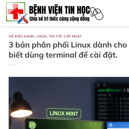
Bỏ
qua
nội
dung
HỆ ĐIỀU HÀNH
,
LINUX
,
TIN TỨC CẬP NHẬT
3 bản phân phối Linux dành cho
biết dùng terminal để cài đặt.