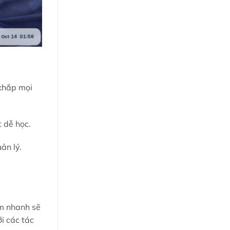
 khắp mọi
 dễ học.
ản lý.
ếm nhanh sẽ
i các tác