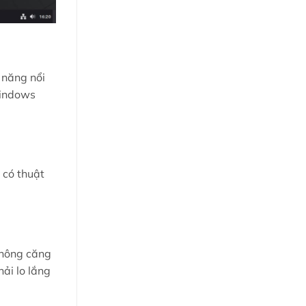
 năng nổi
Windows
 có thuật
không căng
ải lo lắng