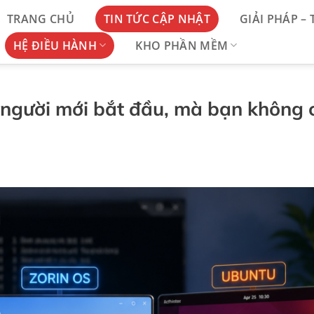
TRANG CHỦ
TIN TỨC CẬP NHẬT
GIẢI PHÁP –
HỆ ĐIỀU HÀNH
KHO PHẦN MỀM
 người mới bắt đầu, mà bạn không 