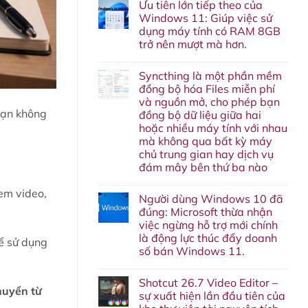
Ưu tiên lớn tiếp theo của
bình
luận
Windows 11: Giúp việc sử
ở
dụng máy tính có RAM 8GB
Anh
em
trở nên mượt mà hơn.
đã
xài
Không
Rufus,
có
Syncthing là một phần mềm
Ventoy
bình
trên
luận
đồng bộ hóa Files miễn phí
ở
Windows/Linux
và nguồn mở, cho phép bạn
Ưu
để
tiên
 bạn không
tạo
đồng bộ dữ liệu giữa hai
lớn
USB
hoặc nhiều máy tính với nhau
tiếp
khởi
theo
động
mà không qua bất kỳ máy
của
cài
chủ trung gian hay dịch vụ
Windows
đặt
11:
đám mây bên thứ ba nào
lại
Giúp
OS
Không
việc
có
em video,
sử
Người dùng Windows 10 đã
bình
dụng
luận
máy
đúng: Microsoft thừa nhận
ở
tính
việc ngừng hỗ trợ mới chính
Syncthing
có
là
là động lực thúc đẩy doanh
RAM
hể sử dụng
một
8GB
số bán Windows 11.
phần
trở
mềm
nên
Không
đồng
mượt
có
bộ
Shotcut 26.7 Video Editor –
mà
bình
hóa
huyển từ
hơn.
luận
sự xuất hiện lần đầu tiên của
Files
ở
miễn