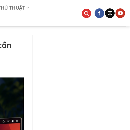
 THỦ THUẬT
cần