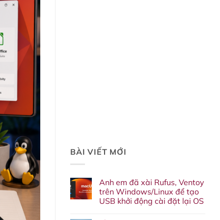
BÀI VIẾT MỚI
Anh em đã xài Rufus, Ventoy
trên Windows/Linux để tạo
USB khởi động cài đặt lại OS
Không
có