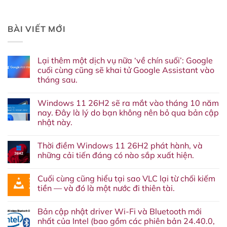
BÀI VIẾT MỚI
Lại thêm một dịch vụ nữa ‘về chín suối’: Google
cuối cùng cũng sẽ khai tử Google Assistant vào
tháng sau.
Không
có
Windows 11 26H2 sẽ ra mắt vào tháng 10 năm
bình
luận
nay. Đây là lý do bạn không nên bỏ qua bản cập
ở
nhật này.
Lại
thêm
Không
một
có
dịch
Thời điềm Windows 11 26H2 phát hành, và
bình
vụ
luận
những cải tiến đáng có nào sắp xuất hiện.
nữa
ở
‘về
Windows
Không
chín
11
có
suối’:
Cuối cùng cũng hiểu tại sao VLC lại từ chối kiếm
26H2
bình
Google
sẽ
luận
tiền — và đó là một nước đi thiên tài.
cuối
ra
ở
cùng
mắt
Thời
Không
cũng
vào
điềm
có
sẽ
Bản cập nhật driver Wi-Fi và Bluetooth mới
tháng
Windows
bình
khai
10
11
luận
nhất của Intel (bao gồm các phiên bản 24.40.0,
tử
năm
26H2
ở