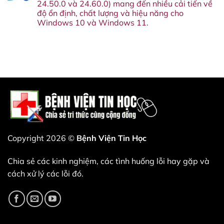
Google
24.50.0 và 24.60.0) mang đến nhiều cải tiến về
nay.
phát
Cuối
Assistant
Đây
hành,
cùng
độ ổn định, chất lượng và hiệu năng cho
vào
là
và
cũng
tháng
Windows 10 và Windows 11.
lý
những
hiểu
sau.
do
cải
tại
Không
bạn
tiến
sao
có
không
đáng
VLC
bình
nên
có
lại
luận
bỏ
nào
từ
ở
qua
sắp
chối
Bản
bản
xuất
kiếm
cập
cập
hiện.
tiền
nhật
nhật
—
driver
này.
và
Wi-
đó
Fi
là
và
một
Bluetooth
nước
mới
đi
nhất
thiên
của
tài.
Intel
Copyright 2026 ©
Bệnh Viện Tin Học
(bao
gồm
các
Chia sẻ các kinh nghiệm, các tình huống lỗi hay gặp và
phiên
bản
cách xử lý các lỗi đó.
24.40.0,
24.50.0
và
24.60.0)
mang
đến
nhiều
cải