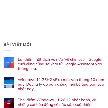
BÀI VIẾT MỚI
Lại thêm một dịch vụ nữa ‘về chín suối’: Google
cuối cùng cũng sẽ khai tử Google Assistant vào
tháng sau.
Không
có
Windows 11 26H2 sẽ ra mắt vào tháng 10 năm
bình
luận
nay. Đây là lý do bạn không nên bỏ qua bản cập
ở
nhật này.
Lại
thêm
Không
một
có
dịch
Thời điềm Windows 11 26H2 phát hành, và
bình
vụ
luận
những cải tiến đáng có nào sắp xuất hiện.
nữa
ở
‘về