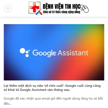
Bỏ
qua
nội
dung
Lại thêm một dịch vụ nữa ‘về chín suối’: Google cuối cùng cũng
sẽ khai tử Google Assistant vào tháng sau.
Google đã xác nhận qua email gửi đến người dùng rằng họ sẽ bắt
đầu...